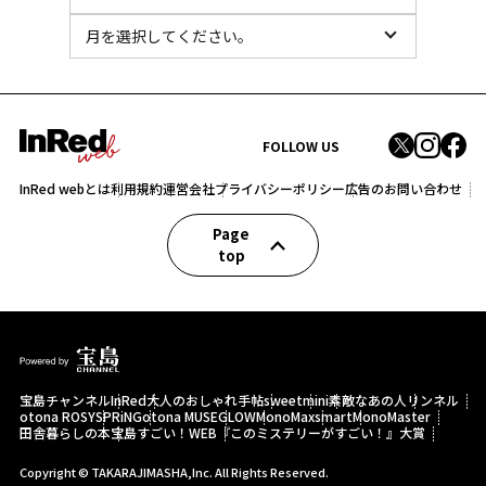
FOLLOW US
InRed webとは
利用規約
運営会社
プライバシーポリシー
広告のお問い合わせ
Page
top
宝島チャンネル
InRed
大人のおしゃれ手帖
sweet
mini
素敵なあの人
リンネル
otona ROSY
SPRiNG
otona MUSE
GLOW
MonoMax
smart
MonoMaster
田舎暮らしの本
宝島すごい！WEB
『このミステリーがすごい！』大賞
Copyright © TAKARAJIMASHA,Inc. All Rights Reserved.