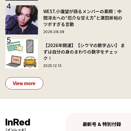
WEST.小瀧望が語るメンバーの素顔｜中
間淳太への“厄介な甘え方”と濵田崇裕の
ツボすぎる言動
2026.08.08
【2026年開運】【シウマの数字占い】 ま
ずは自分の身のまわりの数字をチェッ
ク！
2025.12.13
View more
InRed
最新号 & 特別付録
［インレッド］