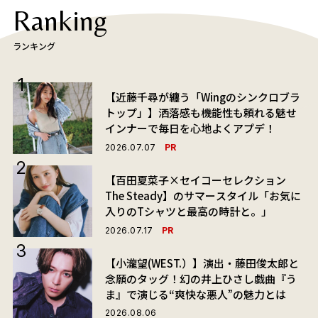
Ranking
ランキング
【近藤千尋が纏う「Wingのシンクロブラ
トップ」】洒落感も機能性も頼れる魅せ
インナーで毎日を心地よくアプデ！
PR
2026.07.07
【百田夏菜子×セイコーセレクション
The Steady】のサマースタイル「お気に
入りのTシャツと最高の時計と。」
PR
2026.07.17
【小瀧望(WEST.）】演出・藤田俊太郎と
念願のタッグ！幻の井上ひさし戯曲『う
ま』で演じる“爽快な悪人”の魅力とは
2026.08.06