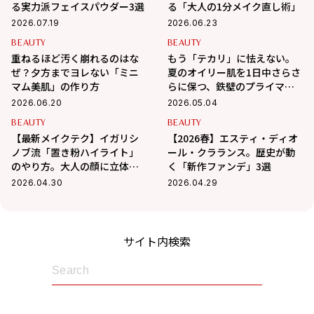
る実力派フェイスパウダー3選
る「大人の1分メイク直し術」
2026.07.19
2026.06.23
BEAUTY
BEAUTY
重ねるほど汚く崩れるのはな
もう「テカリ」に怯えない。
ぜ？夕方までヨレない「ミニ
夏のオイリー肌を1日中さらさ
マム美肌」の作り方
らに保つ、鉄壁のプライマー3
選
2026.06.20
2026.05.04
BEAUTY
BEAUTY
【最新メイクテク】イガリシ
【2026春】エスティ・ディオ
ノブ流「置き粉ハイライト」
ール・クラランス。歴史が動
のやり方。大人の顔に立体感
く「新作ファンデ」3選
を与える、発光肌作りの全工
2026.04.30
2026.04.29
程
サイト内検索