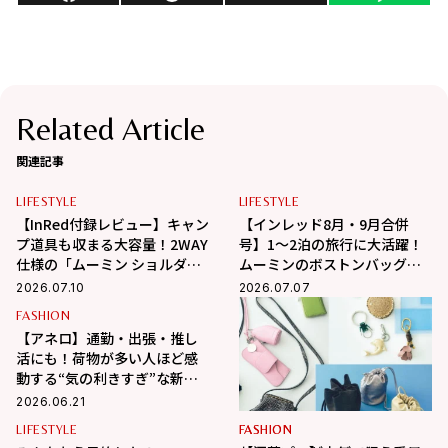
Related Article
関連記事
LIFESTYLE
LIFESTYLE
【InRed付録レビュー】キャン
【インレッド8月・9月合併
プ道具も収まる大容量！2WAY
号】1〜2泊の旅行に大活躍！
仕様の「ムーミン ショルダー
ムーミンのボストンバッグ付
ストラップ付きボストンバッ
録
2026.07.10
2026.07.07
グ」が夏旅におすすめな理由
FASHION
【アネロ】通勤・出張・推し
活にも！荷物が多い人ほど感
動する“気の利きすぎ”な新作
大容量バッグが凄すぎる
2026.06.21
LIFESTYLE
FASHION
FASHION