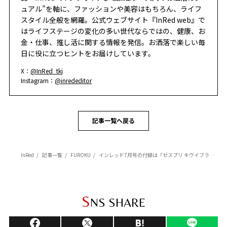
ュアル”を軸に、ファッションや美容はもちろん、ライフ
スタイル全般を網羅。公式ウェブサイト『InRed web』で
はライフステージの変化の多い世代ならではの、健康、お
金・仕事、推し活に関する情報を発信。お洒落で楽しい毎
日に役に立つヒントをお届けしています。
X：
@InRed_tkj
Instagram：
@inrededitor
記事一覧へ戻る
InRed
記事一覧
FUROKU
インレッド7月号の付録は「ゼスプリ キウイブラザーズ グリーンの“ぬいぐるみエコバッグ”」。かわいさも実用性も◎！
S
NS SHARE