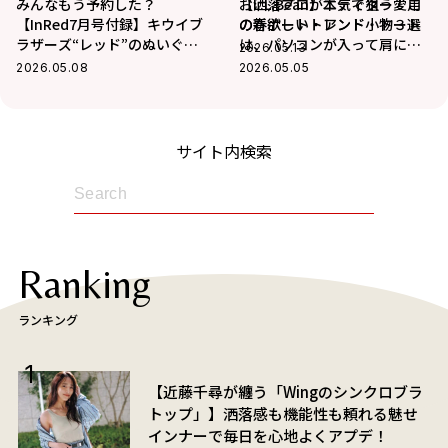
みんなもう予約した？
お洒落プロが本気で狙う！こ
【L.L.Bean】エディター愛用
【InRed7月号付録】キウイブ
の春欲しいトレンド小物３選
の新ボート・アンド・トート
ラザーズ“レッド”のぬいぐる
は、パソコンが入って肩にか
2026.05.13
みエコバッグが可愛すぎる♡
けられる秀逸設計！
2026.05.08
2026.05.05
サイト内検索
Ranking
ランキング
【近藤千尋が纏う「Wingのシンクロブラ
トップ」】洒落感も機能性も頼れる魅せ
インナーで毎日を心地よくアプデ！