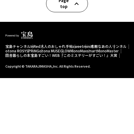
Page
top
宝島チャンネル
InRed
大人のおしゃれ手帖
sweet
mini
素敵なあの人
リンネル
otona ROSY
SPRiNG
otona MUSE
GLOW
MonoMax
smart
MonoMaster
田舎暮らしの本
宝島すごい！WEB
『このミステリーがすごい！』大賞
Copyright © TAKARAJIMASHA,Inc. All Rights Reserved.