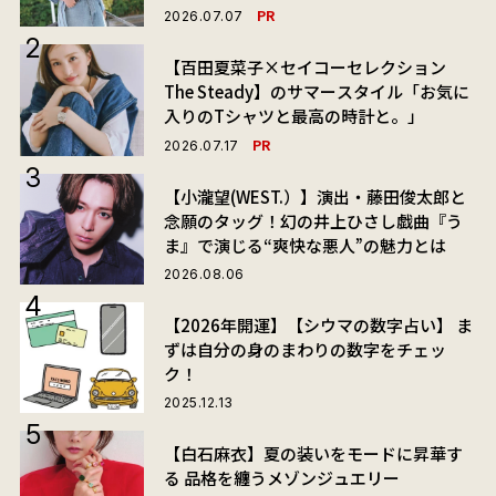
PR
2026.07.07
【百田夏菜子×セイコーセレクション
The Steady】のサマースタイル「お気に
入りのTシャツと最高の時計と。」
PR
2026.07.17
【小瀧望(WEST.）】演出・藤田俊太郎と
念願のタッグ！幻の井上ひさし戯曲『う
ま』で演じる“爽快な悪人”の魅力とは
2026.08.06
【2026年開運】【シウマの数字占い】 ま
ずは自分の身のまわりの数字をチェッ
ク！
2025.12.13
【白石麻衣】夏の装いをモードに昇華す
る 品格を纏うメゾンジュエリー