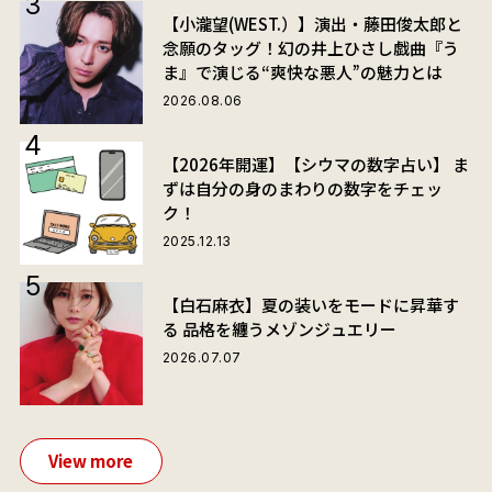
【小瀧望(WEST.）】演出・藤田俊太郎と
念願のタッグ！幻の井上ひさし戯曲『う
ま』で演じる“爽快な悪人”の魅力とは
2026.08.06
【2026年開運】【シウマの数字占い】 ま
ずは自分の身のまわりの数字をチェッ
ク！
2025.12.13
【白石麻衣】夏の装いをモードに昇華す
る 品格を纏うメゾンジュエリー
2026.07.07
View more