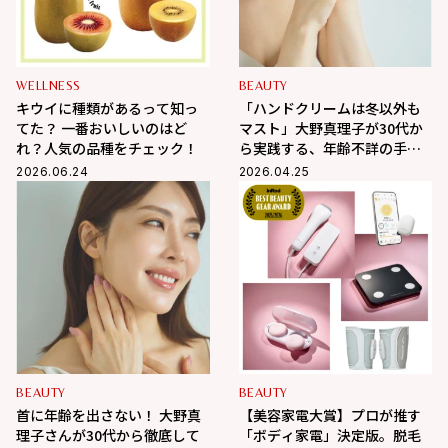
WELLNESS
BEAUTY
キウイに種類があるって知っ
「ハンドクリームは冬以外も
てた？ 一番おいしいのはど
マスト」大野真理子が30代か
れ？人気の品種をチェック！
ら実践する、年齢不詳の手を
作る秘策
2026.06.24
2026.04.25
BEAUTY
BEAUTY
首に年齢を出さない！ 大野真
【美容家電大賞】プロが推す
理子さんが30代から徹底して
「ボディ家電」決定版。脱毛