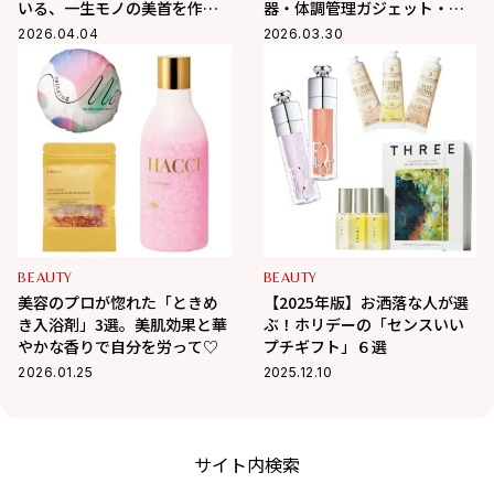
いる、一生モノの美首を作る
器・体調管理ガジェット・シ
習慣
ェイプアップ…etcの各1位を
2026.04.04
2026.03.30
発表！
BEAUTY
BEAUTY
美容のプロが惚れた「ときめ
【2025年版】お洒落な人が選
き入浴剤」3選。美肌効果と華
ぶ！ホリデーの「センスいい
やかな香りで自分を労って♡
プチギフト」６選
2026.01.25
2025.12.10
サイト内検索