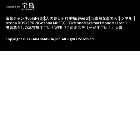
宝島チャンネル
InRed
大人のおしゃれ手帖
sweet
mini
素敵なあの人
リンネル
otona ROSY
SPRiNG
otona MUSE
GLOW
MonoMax
smart
MonoMaster
田舎暮らしの本
宝島すごい！WEB
『このミステリーがすごい！』大賞
Copyright © TAKARAJIMASHA,Inc. All Rights Reserved.