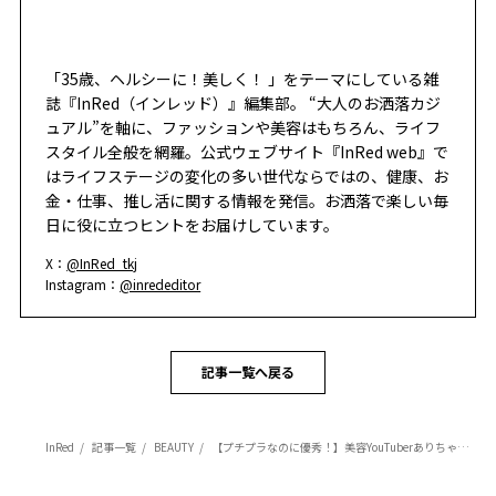
「35歳、ヘルシーに！美しく！ 」をテーマにしている雑
誌『InRed（インレッド）』編集部。 “大人のお洒落カジ
ュアル”を軸に、ファッションや美容はもちろん、ライフ
スタイル全般を網羅。公式ウェブサイト『InRed web』で
はライフステージの変化の多い世代ならではの、健康、お
金・仕事、推し活に関する情報を発信。お洒落で楽しい毎
日に役に立つヒントをお届けしています。
X：
@InRed_tkj
Instagram：
@inrededitor
記事一覧へ戻る
InRed
記事一覧
BEAUTY
【プチプラなのに優秀！】美容YouTuberありちゃんが選ぶ、目的別おすすめファンデーション3選