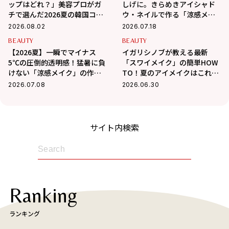
ップはどれ？」美容プロがガ
しげに。きらめきアイシャド
チで選んだ2026夏の韓国コス
ウ・ネイルで作る「涼感メイ
メ3選
ク」
2026.08.02
2026.07.18
BEAUTY
BEAUTY
【2026夏】一瞬でマイナス
イガリシノブが教える最新
5℃の圧倒的透明感！猛暑に負
「スワイメイク」の簡単HOW
けない「涼感メイク」の作り
TO！夏のアイメイクはこれで
方
決まり！
2026.07.08
2026.06.30
サイト内検索
Ranking
ランキング