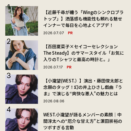
【近藤千尋が纏う「Wingのシンクロブラ
トップ」】洒落感も機能性も頼れる魅せ
インナーで毎日を心地よくアプデ！
PR
2026.07.07
【百田夏菜子×セイコーセレクション
The Steady】のサマースタイル「お気に
入りのTシャツと最高の時計と。」
PR
2026.07.17
【小瀧望(WEST.）】演出・藤田俊太郎と
念願のタッグ！幻の井上ひさし戯曲『う
ま』で演じる“爽快な悪人”の魅力とは
2026.08.06
WEST.小瀧望が語るメンバーの素顔｜中
間淳太への“厄介な甘え方”と濵田崇裕の
ツボすぎる言動