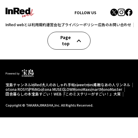
FOLLOW US
InRed webとは
利用規約
運営会社
プライバシーポリシー
広告のお問い合わせ
Page
top
宝島チャンネル
InRed
大人のおしゃれ手帖
sweet
mini
素敵なあの人
リンネル
otona ROSY
SPRiNG
otona MUSE
GLOW
MonoMax
smart
MonoMaster
田舎暮らしの本
宝島すごい！WEB
『このミステリーがすごい！』大賞
Copyright © TAKARAJIMASHA,Inc. All Rights Reserved.