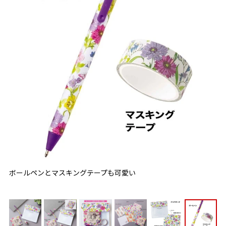
ボールペンとマスキングテープも可愛い
陽