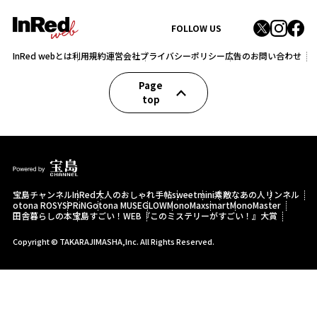
FOLLOW US
InRed webとは
利用規約
運営会社
プライバシーポリシー
広告のお問い合わせ
Page
top
宝島チャンネル
InRed
大人のおしゃれ手帖
sweet
mini
素敵なあの人
リンネル
otona ROSY
SPRiNG
otona MUSE
GLOW
MonoMax
smart
MonoMaster
田舎暮らしの本
宝島すごい！WEB
『このミステリーがすごい！』大賞
Copyright © TAKARAJIMASHA,Inc. All Rights Reserved.