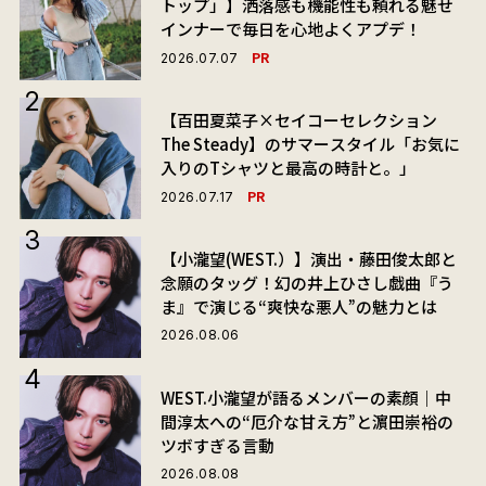
トップ」】洒落感も機能性も頼れる魅せ
インナーで毎日を心地よくアプデ！
PR
2026.07.07
【百田夏菜子×セイコーセレクション
The Steady】のサマースタイル「お気に
入りのTシャツと最高の時計と。」
PR
2026.07.17
【小瀧望(WEST.）】演出・藤田俊太郎と
念願のタッグ！幻の井上ひさし戯曲『う
ま』で演じる“爽快な悪人”の魅力とは
2026.08.06
WEST.小瀧望が語るメンバーの素顔｜中
間淳太への“厄介な甘え方”と濵田崇裕の
ツボすぎる言動
2026.08.08