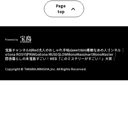
Page
top
宝島チャンネル
InRed
大人のおしゃれ手帖
sweet
mini
素敵なあの人
リンネル
otona ROSY
SPRiNG
otona MUSE
GLOW
MonoMax
smart
MonoMaster
田舎暮らしの本
宝島すごい！WEB
『このミステリーがすごい！』大賞
Copyright © TAKARAJIMASHA,Inc. All Rights Reserved.