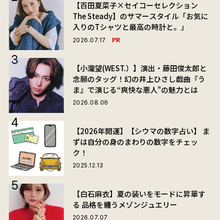
【百田夏菜子×セイコーセレクション
The Steady】のサマースタイル「お気に
入りのTシャツと最高の時計と。」
PR
2026.07.17
【小瀧望(WEST.）】演出・藤田俊太郎と
念願のタッグ！幻の井上ひさし戯曲『う
ま』で演じる“爽快な悪人”の魅力とは
2026.08.06
【2026年開運】【シウマの数字占い】 ま
ずは自分の身のまわりの数字をチェッ
ク！
2025.12.13
【白石麻衣】夏の装いをモードに昇華す
る 品格を纏うメゾンジュエリー
2026.07.07