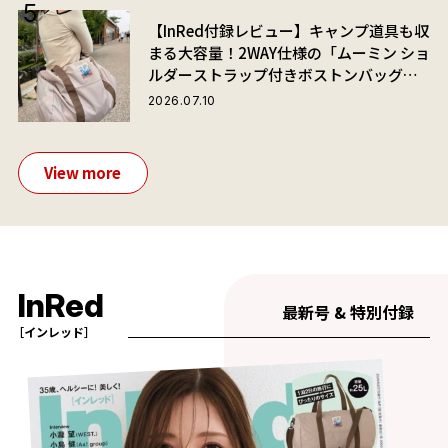
【InRed付録レビュー】キャンプ道具も収
まる大容量！2WAY仕様の「ムーミン ショ
ルダーストラップ付きボストンバッグ」
が夏旅におすすめな理由
2026.07.10
View more
InRed
最新号 & 特別付録
［インレッド］