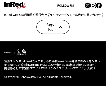
FOLLOW US
InRed webとは
利用規約
運営会社
プライバシーポリシー
広告のお問い合わせ
Page
top
宝島チャンネル
InRed
大人のおしゃれ手帖
sweet
mini
素敵なあの人
リンネル
otona ROSY
SPRiNG
otona MUSE
GLOW
MonoMax
smart
MonoMaster
田舎暮らしの本
宝島すごい！WEB
『このミステリーがすごい！』大賞
Copyright © TAKARAJIMASHA,Inc. All Rights Reserved.