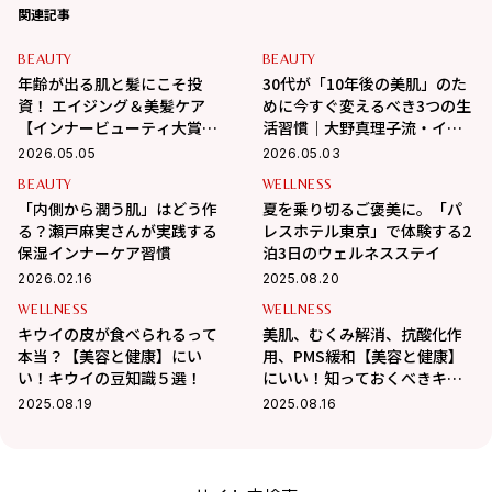
関連記事
BEAUTY
BEAUTY
年齢が出る肌と髪にこそ投
30代が「10年後の美肌」のた
資！ エイジング＆美髪ケア
めに今すぐ変えるべき3つの生
【インナービューティ大賞】
活習慣｜大野真理子流・イン
受賞アイテム【２選】
ナーケア術
2026.05.05
2026.05.03
BEAUTY
WELLNESS
「内側から潤う肌」はどう作
夏を乗り切るご褒美に。「パ
る？瀬戸麻実さんが実践する
レスホテル東京」で体験する2
保湿インナーケア習慣
泊3日のウェルネスステイ
2026.02.16
2025.08.20
WELLNESS
WELLNESS
キウイの皮が食べられるって
美肌、むくみ解消、抗酸化作
本当？【美容と健康】にい
用、PMS緩和【美容と健康】
い！キウイの豆知識５選！
にいい！知っておくべきキウ
イフルーツ10種の栄養素と
2025.08.19
2025.08.16
は？