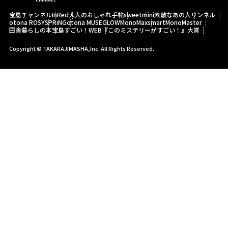
宝島チャンネル
InRed
大人のおしゃれ手帖
sweet
mini
素敵なあの人
リンネル
otona ROSY
SPRiNG
otona MUSE
GLOW
MonoMax
smart
MonoMaster
田舎暮らしの本
宝島すごい！WEB
『このミステリーがすごい！』大賞
Copyright © TAKARAJIMASHA,Inc. All Rights Reserved.