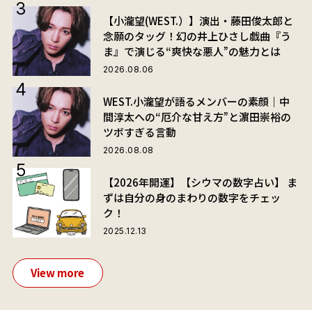
【小瀧望(WEST.）】演出・藤田俊太郎と
念願のタッグ！幻の井上ひさし戯曲『う
ま』で演じる“爽快な悪人”の魅力とは
2026.08.06
WEST.小瀧望が語るメンバーの素顔｜中
間淳太への“厄介な甘え方”と濵田崇裕の
ツボすぎる言動
2026.08.08
【2026年開運】【シウマの数字占い】 ま
ずは自分の身のまわりの数字をチェッ
ク！
2025.12.13
View more