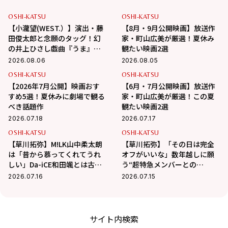
OSHI-KATSU
OSHI-KATSU
【小瀧望(WEST.）】演出・藤
【8月・9月公開映画】放送作
田俊太郎と念願のタッグ！幻
家・町山広美が厳選！夏休み
の井上ひさし戯曲『うま』で
観たい映画2選
演じる“爽快な悪人”の魅力と
2026.08.06
2026.08.05
は
OSHI-KATSU
OSHI-KATSU
【2026年7月公開】映画おす
【6月・7月公開映画】放送作
すめ5選！夏休みに劇場で観る
家・町山広美が厳選！この夏
べき話題作
観たい映画2選
2026.07.18
2026.07.17
OSHI-KATSU
OSHI-KATSU
【草川拓弥】M!LK山中柔太朗
【草川拓弥】「その日は完全
は「昔から慕ってくれてうれ
オフがいいな」数年越しに願
しい」Da-iCE和田颯とは古着
う“超特急メンバーとの
屋へ！華麗な交友関係に迫る
BBQ”！最近熱中している趣味
2026.07.16
2026.07.15
も
サイト内検索