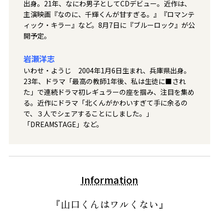
出身。21年、なにわ男子としてCDデビュー。近作は、
主演映画『なのに、千輝くんが甘すぎる。』『ロマンテ
ィック・キラー』など。8月7日に『ブルーロック』が公
開予定。
岩瀬洋志
いわせ・ようじ 2004年1月6日生ま
れ、兵庫県出身。
23年、ドラマ「最
高の教師1年後、私は生徒に■され
た」
で連続ドラマ初レギュラーの座を掴み、
注目を集め
る。近作にドラマ「北くんが
かわいすぎて手に余るの
で、３人でシ
ェアすることにしました。」
「DREAM
STAGE」など。
Information
『山口くんはワルくない』