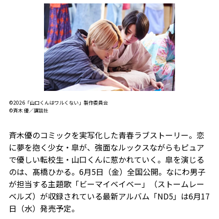
©2026「山口くんはワルくない」製作委員会
©斉木 優／講談社
斉木優のコミックを実写化した青春ラブストーリー。恋
に夢を抱く少女・皐が、強面なルックスながらもピュア
で優しい転校生・山口くんに惹かれていく。皐を演じる
のは、髙橋ひかる。6月5日（金）全国公開。なにわ男子
が担当する主題歌「ビーマイベイベー」（ストームレー
ベルズ）が収録されている最新アルバム「ND5」は6月17
日（水）発売予定。