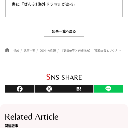
書に『ぜんぶ! 海外ドラマ』がある。
記事一覧へ戻る
InRed
記事一覧
OSHI-KATSU
【高橋恭平×岩瀬洋志】「高橋文哉とサウナ」「窪塚愛流と4時間ラップ」仲良しの俳優仲間とのエピソード公開！
S
NS SHARE
Related Article
関連記事