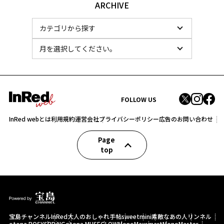
ARCHIVE
FOLLOW US
InRed webとは
利用規約
運営会社
プライバシーポリシー
広告のお問い合わせ
Page
top
宝島チャンネル
InRed
大人のおしゃれ手帖
sweet
mini
素敵なあの人
リンネル
otona ROSY
SPRiNG
otona MUSE
GLOW
MonoMax
smart
MonoMaster