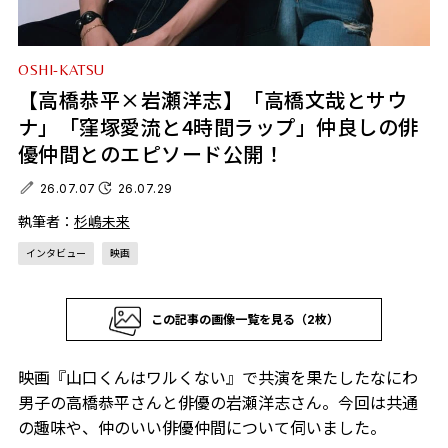
OSHI-KATSU
【高橋恭平×岩瀬洋志】「高橋文哉とサウ
ナ」「窪塚愛流と4時間ラップ」仲良しの俳
優仲間とのエピソード公開！
26.07.07
26.07.29
執筆者：
杉嶋未来
インタビュー
映画
この記事の画像一覧を見る（2枚）
映画『山口くんはワルくない』で共演を果たしたなにわ
男子の高橋恭平さんと俳優の岩瀬洋志さん。今回は共通
の趣味や、仲のいい俳優仲間について伺いました。