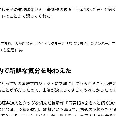
わ男子の道枝駿佑さん。最新作の映画『青春18×2 君へと続
ートのことまで語ってくれた。
25日生まれ、大阪府出身。アイドルグループ「なにわ男子」のメンバー。
しても活躍する。
的で新鮮な気分を味わえた
とって初の国際プロジェクトに参加させてもらえることは光
ることが夢だったので、出演が決まってすごくうれしかったで
藤井道人とタッグを組んだ最新作『青春18×2 君へと続く道
と台湾、18年の歳月、距離と時を超えて、初恋の記憶をたど
映画となる。主人公のジミーが、旅の道中、電車の中で出会う1