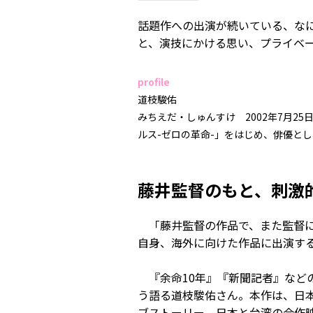
話題作への出演が続いている、なに
と、演技にかける思い、プライベ
profile
道枝駿佑
みちえだ・しゅんすけ 2002年7月
ルス-ゼロの革命-」をはじめ、俳優と
藤井監督のもと、刺激
「藤井監督の作品で、また監督に
自身、海外に向けた作品に出演す
『余命10年』『新聞記者』などの
う語る道枝駿佑さん。本作は、日本
ブストーリー。日本と台湾の合作