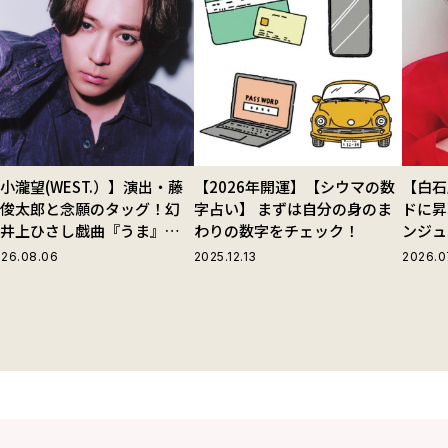
小瀧望(WEST.）】演出・藤
【2026年開運】【シウマの数
【白石
田俊太郎と念願のタッグ！幻
字占い】 まずは自分の身のま
ドに昇
の井上ひさし戯曲『うま』で
わりの数字をチェック！
ンジュ
じる“爽快な悪人”の魅力と
26.08.06
2025.12.13
2026.0
は