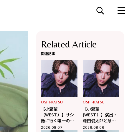
Related Article
関連記事
OSHI-KATSU
OSHI-KATSU
【小瀧望
【小瀧望
（WEST.）】サシ
(WEST.）】演出・
飯に行く唯一の後
藤田俊太郎と念願
輩は「Aぇ! group
のタッグ！幻の井
2026.08.07
2026.08.06