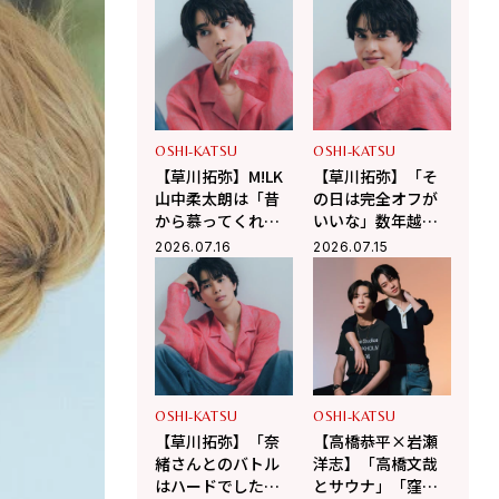
佐野晶哉」プライ
上ひさし戯曲『う
ベートな交友録を
ま』で演じる“爽快
告白
な悪人”の魅力とは
OSHI-KATSU
OSHI-KATSU
【草川拓弥】M!LK
【草川拓弥】「そ
山中柔太朗は「昔
の日は完全オフが
から慕ってくれて
いいな」数年越し
うれしい」Da-iCE
に願う“超特急メン
2026.07.16
2026.07.15
和田颯とは古着屋
バーとのBBQ”！最
へ！華麗な交友関
近熱中している趣
係に迫る
味も
OSHI-KATSU
OSHI-KATSU
【草川拓弥】「奈
【高橋恭平×岩瀬
緒さんとのバトル
洋志】「高橋文哉
はハードでした
とサウナ」「窪塚