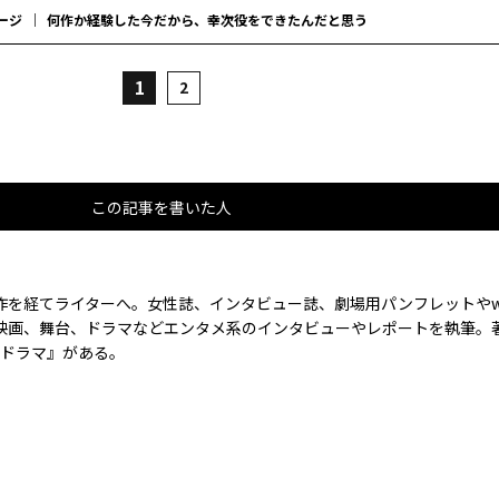
ージ
何作か経験した今だから、幸次役をできたんだと思う
1
2
この記事を書いた人
作を経てライターへ。女性誌、インタビュー誌、劇場用パンフレットやw
映画、舞台、ドラマなどエンタメ系のインタビューやレポートを執筆。
外ドラマ』がある。