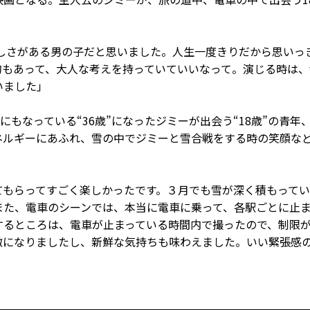
さがある男の子だと思いました。人生一度きりだから思いっ
的もあって、大人な考えを持っていていいなって。演じる時は、
ていました」
もなっている“36歳”になったジミーが出会う“18歳”の青年
ネルギーにあふれ、雪の中でジミーと雪合戦をする時の笑顔な
もらってすごく楽しかったです。３月でも雪が深く積もってい
また、電車のシーンでは、本当に電車に乗って、各駅ごとに止
するところは、電車が止まっている時間内で撮ったので、制限
激になりましたし、新鮮な気持ちも味わえました。いい緊張感