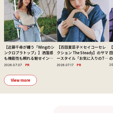
【近藤千尋が纏う「Wingのシ
【百田夏菜子×セイコーセレ
【
ンクロブラトップ」】洒落感
クション The Steady】のサマ
も機能性も頼れる魅せインナ
ースタイル「お気に入りのTシ
ーで毎日を心地よくアプデ！
ャツと最高の時計と。」
演
PR
PR
20
2026.07.07
2026.07.17
View more