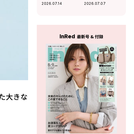
（笑）」映画出演
愛流と4時間ラッ
2026.07.14
2026.07.07
作で初の髭姿で挑
プ」仲良しの俳優
んだ新境地
仲間とのエピソー
ド公開！
InRed
最新号 & 付録
得た大きな