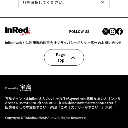
FOLLOW US
InRed webとは
利用規約
運営会社
プライバシーポリシー
広告のお問い合わせ
Page
top
宝島チャンネル
InRed
大人のおしゃれ手帖
sweet
mini
素敵なあの人
リンネル
otona ROSY
SPRiNG
otona MUSE
GLOW
MonoMax
smart
MonoMaster
田舎暮らしの本
宝島すごい！WEB
『このミステリーがすごい！』大賞
Copyright © TAKARAJIMASHA,Inc. All Rights Reserved.