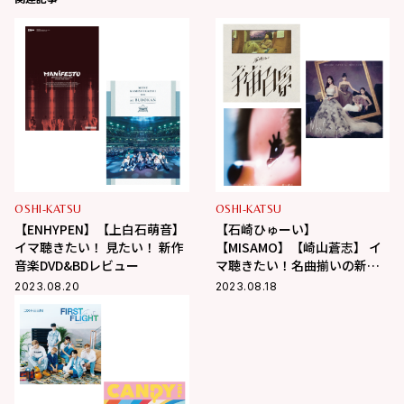
OSHI-KATSU
OSHI-KATSU
【ENHYPEN】【上白石萌音】
【石崎ひゅーい】
イマ聴きたい！ 見たい！ 新作
【MISAMO】【崎山蒼志】 イ
音楽DVD&BDレビュー
マ聴きたい！名曲揃いの新作
音楽アルバム3選
2023.08.20
2023.08.18