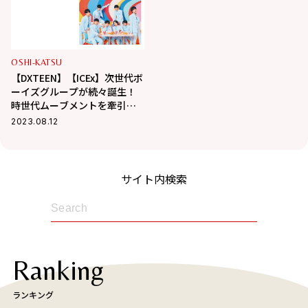
OSHI-KATSU
【DXTEEN】【ICEx】次世代ボ
ーイズグループが続々誕生！
時世代ムーブメントを牽引し
そうな2組を紹介
2023.08.12
サイト内検索
Ranking
ランキング