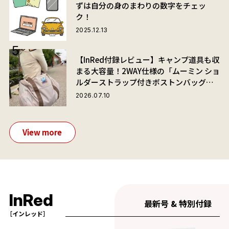
ずは自分の身のまわりの数字をチェッ
ク！
2025.12.13
【InRed付録レビュー】キャンプ道具も収
まる大容量！2WAY仕様の「ムーミン ショ
ルダーストラップ付きボストンバッグ」
が夏旅におすすめな理由
2026.07.10
View more
InRed
最新号 & 特別付録
［インレッド］