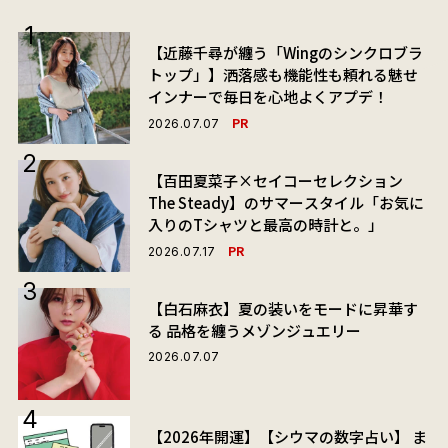
【近藤千尋が纏う「Wingのシンクロブラ
トップ」】洒落感も機能性も頼れる魅せ
インナーで毎日を心地よくアプデ！
PR
2026.07.07
【百田夏菜子×セイコーセレクション
The Steady】のサマースタイル「お気に
入りのTシャツと最高の時計と。」
PR
2026.07.17
【白石麻衣】夏の装いをモードに昇華す
る 品格を纏うメゾンジュエリー
2026.07.07
【2026年開運】【シウマの数字占い】 ま