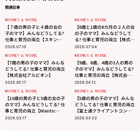
関連記事
MONEY & WORK
MONEY & WORK
【７歳の男の子と４歳の女の
【6歳と1歳の6カ月の２人の女
子のママ】みんなどうしてる?
の子のママ】みんなどうして
仕事と育児の両立【スキンケ
る? 仕事と育児の両立【株式会
アブランドSISI】
社ワコール】
2026.07.10
2026.07.04
MONEY & WORK
MONEY & WORK
【7歳の男の子のママ】みんな
【9歳、6歳、4歳の3人の男の
どうしてる? 仕事と育児の両立
子のママ】みんなどうしてる?
【株式会社アルビオン】
仕事と育児の両立【株式会社
ADWAYS DEEE】
2026.05.17
2026.04.12
MONEY & WORK
MONEY & WORK
【10歳の男の子と5歳の女の子
【5歳の男の子のママ】みんな
のママ】みんなどうしてる? 仕
どうしてる? 仕事と育児の両立
事と育児の両立【Niantic
【富士通クライアントコンピ
Japan Inc.】
ューティング株式会社】
2026.03.17
2026.03.02