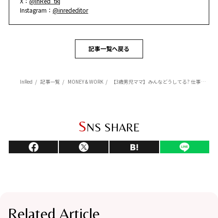
X：
@InRed_tkj
Instagram：
@inrededitor
記事一覧へ戻る
InRed
記事一覧
MONEY & WORK
【3歳男児ママ】みんなどうしてる? 仕事と育児の両立【ビームス】
S
NS SHARE
Related Article