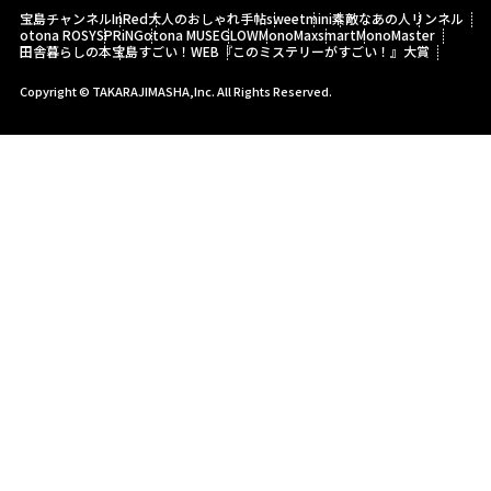
宝島チャンネル
InRed
大人のおしゃれ手帖
sweet
mini
素敵なあの人
リンネル
otona ROSY
SPRiNG
otona MUSE
GLOW
MonoMax
smart
MonoMaster
田舎暮らしの本
宝島すごい！WEB
『このミステリーがすごい！』大賞
Copyright © TAKARAJIMASHA,Inc. All Rights Reserved.