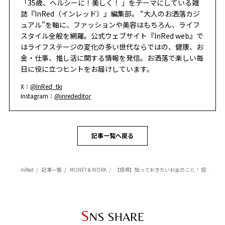
「35歳、ヘルシーに！美しく！ 」をテーマにしている雑
誌『InRed（インレッド）』編集部。 “大人のお洒落カジ
ュアル”を軸に、ファッションや美容はもちろん、ライフ
スタイル全般を網羅。公式ウェブサイト『InRed web』で
はライフステージの変化の多い世代ならではの、健康、お
金・仕事、推し活に関する情報を発信。お洒落で楽しい毎
日に役に立つヒントをお届けしています。
X：
@InRed_tkj
Instagram：
@inrededitor
記事一覧へ戻る
InRed
記事一覧
MONEY & WORK
【投資】知っておきたいお金のこと！ 投資の種類をリスク別にチェック！
S
NS SHARE