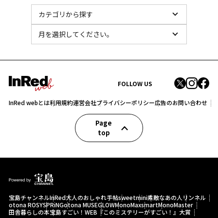
FOLLOW US
InRed webとは
利用規約
運営会社
プライバシーポリシー
広告のお問い合わせ
Page
top
宝島チャンネル
InRed
大人のおしゃれ手帖
sweet
mini
素敵なあの人
リンネル
otona ROSY
SPRiNG
otona MUSE
GLOW
MonoMax
smart
MonoMaster
田舎暮らしの本
宝島すごい！WEB
『このミステリーがすごい！』大賞