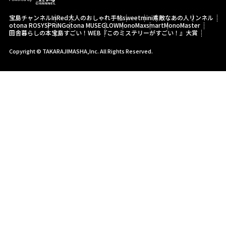
宝島チャンネル
InRed
大人のおしゃれ手帖
sweet
mini
素敵なあの人
リンネル
otona ROSY
SPRiNG
otona MUSE
GLOW
MonoMax
smart
MonoMaster
田舎暮らしの本
宝島すごい！WEB
『このミステリーがすごい！』大賞
Copyright © TAKARAJIMASHA,Inc. All Rights Reserved.