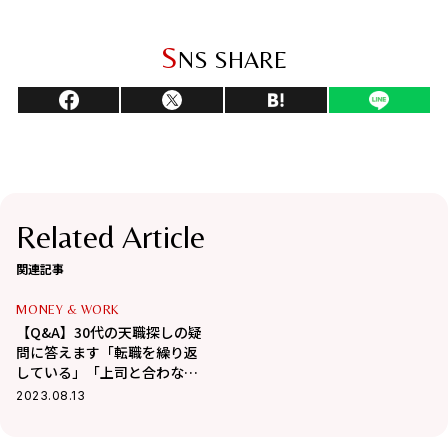
S
NS SHARE
Related Article
関連記事
MONEY & WORK
【Q&A】30代の天職探しの疑
問に答えます「転職を繰り返
している」「上司と合わな
い」「仕事がゆるい。もっと
2023.08.13
働きたい」