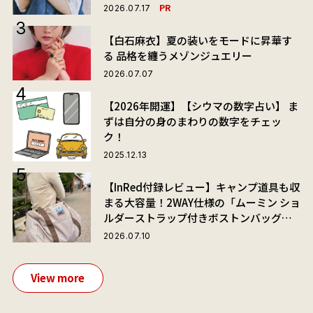
PR
2026.07.17
【白石麻衣】夏の装いをモードに昇華す
る 品格を纏うメゾンジュエリー
2026.07.07
【2026年開運】【シウマの数字占い】 ま
ずは自分の身のまわりの数字をチェッ
ク！
2025.12.13
【InRed付録レビュー】キャンプ道具も収
まる大容量！2WAY仕様の「ムーミン ショ
ルダーストラップ付きボストンバッグ」
が夏旅におすすめな理由
2026.07.10
View more