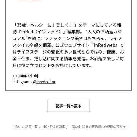
「35歳、ヘルシーに！美しく！ 」をテーマにしている雑
誌『InRed（インレッド）』編集部。 “大人のお洒落カジ
ュアル”を軸に、ファッションや美容はもちろん、ライフ
スタイル全般を網羅。公式ウェブサイト『InRed web』で
はライフステージの変化の多い世代ならではの、健康、お
金・仕事、推し活に関する情報を発信。お洒落で楽しい毎
日に役に立つヒントをお届けしています。
X：
@InRed_tkj
Instagram：
@inrededitor
記事一覧へ戻る
InRed
記事一覧
MONEY & WORK
【Q&A】30代の天職探しの疑問に答えます「キャパオーバーで辛い」「30代後半での転職の心得は？」