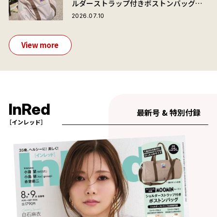
ルダーストラップ付きボストンバッグ」
が夏旅におすすめな理由
2026.07.10
View more
InRed
最新号 & 特別付録
［インレッド］