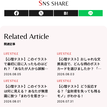
S
NS SHARE
Related Article
関連記事
LIFESTYLE
LIFESTYLE
【心理テスト】このイラスト
【心理テスト】おしゃれな文
で最初に目に入ったものはど
房具店で、どんな柄のポスト
れ？ 「あなたが人から誤解さ
カードを選びましたか？ 「あ
れやすいところ」がわかる！
なたが心の奥で大切にしてい
2026.08.05
2026.08.03
ること」がわかる！
LIFESTYLE
LIFESTYLE
【心理テスト】このイラスト
【心理テスト】どう反応す
は何に見える？ あなたが無意
る？「全財産を失っても残る
識に放つ「まわりを惹きつけ
モノ」がわかる！
る魅力」がわかる！
2026.08.01
2026.07.31