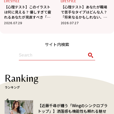
LIFESTYLE
LIFESTYLE
【心理テスト】このイラスト
【心理テスト】あなたが職場
は何に見える？ 優しすぎて疲
で苦手なタイプはどんな人？
れるあなたが見直すべき「人
「将来なるかもしれない、イ
間関係のディスタンス」がわ
ヤな自分の姿」がわかる！
2026.07.29
2026.07.27
かる！
サイト内検索
Ranking
ランキング
【近藤千尋が纏う「Wingのシンクロブラ
トップ」】洒落感も機能性も頼れる魅せ