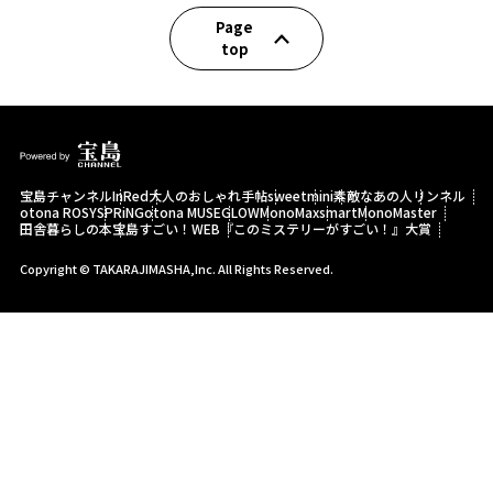
Page
top
宝島チャンネル
InRed
大人のおしゃれ手帖
sweet
mini
素敵なあの人
リンネル
otona ROSY
SPRiNG
otona MUSE
GLOW
MonoMax
smart
MonoMaster
田舎暮らしの本
宝島すごい！WEB
『このミステリーがすごい！』大賞
Copyright © TAKARAJIMASHA,Inc. All Rights Reserved.