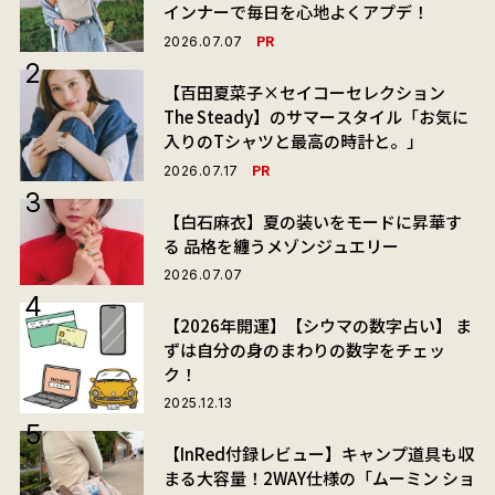
インナーで毎日を心地よくアプデ！
PR
2026.07.07
【百田夏菜子×セイコーセレクション
The Steady】のサマースタイル「お気に
入りのTシャツと最高の時計と。」
PR
2026.07.17
【白石麻衣】夏の装いをモードに昇華す
る 品格を纏うメゾンジュエリー
2026.07.07
【2026年開運】【シウマの数字占い】 ま
ずは自分の身のまわりの数字をチェッ
ク！
2025.12.13
【InRed付録レビュー】キャンプ道具も収
まる大容量！2WAY仕様の「ムーミン ショ