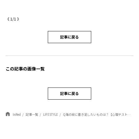
《
1
/
1
》
記事に戻る
この記事の画像一覧
記事に戻る
InRed
記事一覧
LIFESTYLE
Q海の絵に書き足したいものは？【心理テスト】あなたの結婚への考え方がわかる