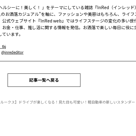
、ヘルシーに！美しく！ 」をテーマにしている雑誌『InRed（インレッ
大人のお洒落カジュアル”を軸に、ファッションや美容はもちろん、ライフ
。公式ウェブサイト『InRed web』ではライフステージの変化の多い世
、お金・仕事、推し活に関する情報を発信。お洒落で楽しい毎日に役に
しています。
_tkj
：
@inrededitor
記事一覧へ戻る
 ルークス】ドライブが楽しくなる！見た目も可愛い！軽自動車の新しいスタンダー