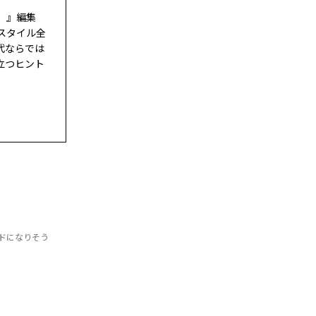
ド）』編集
スタイル全
代ならでは
立つヒント
ドになりそう