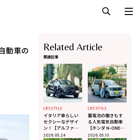
Related Article
自動車の
関連記事
LIFESTYLE
LIFESTYLE
イタリア車らしい
蓄電池の働きもす
セクシーなデザイ
る人気電気自動車
ン！【アルファロ
【ホンダ N-ONE
メオのコンパクト
e:】をチェック！
2026.05.24
2026.05.10