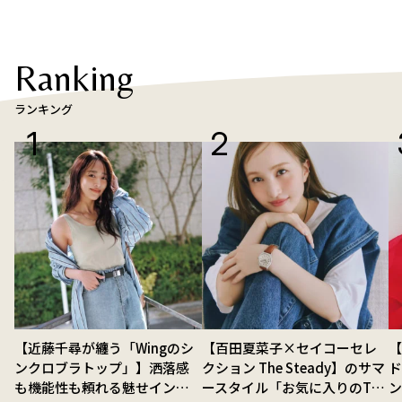
Ranking
ランキング
【近藤千尋が纏う「Wingのシ
【百田夏菜子×セイコーセレ
ンクロブラトップ」】洒落感
クション The Steady】のサマ
ド
も機能性も頼れる魅せインナ
ースタイル「お気に入りのTシ