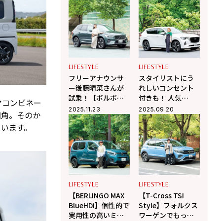
SUV「ジュニ
ア」】を試乗
LIFESTYLE
LIFESTYLE
フリーアナウンサ
スタイリストにう
ー後藤晴菜さんが
れしいコンセント
試乗！【ボルボ】
付きも！ 人気
ヤコンビネー
の大ヒットモデル
SUV【マツダ CX-
2025.11.23
2025.09.20
四角。そのか
は東京⇔茨木の運
60】がマイナーチ
ています。
転にも最適!?
ェンジ
LIFESTYLE
LIFESTYLE
【BERLINGO MAX
【T-Cross TSI
BlueHDi】個性的で
Style】フォルクス
実用性の高いミニ
ワーゲンでもっと