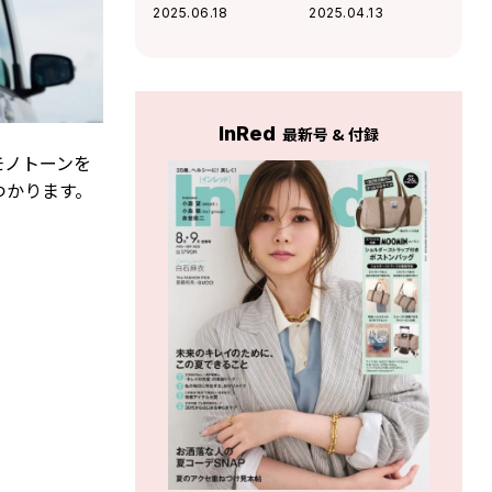
バン！ ユニークな
もコンパクトな
2025.06.18
2025.04.13
収納スペースにも
SUV！ シンプルデ
注目
ザインで気負いな
く乗れる
InRed
最新号 & 付録
モノトーンを
つかります。