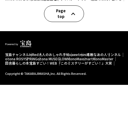
Page
top
宝島チャンネル
InRed
大人のおしゃれ手帖
sweet
mini
素敵なあの人
リンネル
otona ROSY
SPRiNG
otona MUSE
GLOW
MonoMax
smart
MonoMaster
田舎暮らしの本
宝島すごい！WEB
『このミステリーがすごい！』大賞
Copyright © TAKARAJIMASHA,Inc. All Rights Reserved.