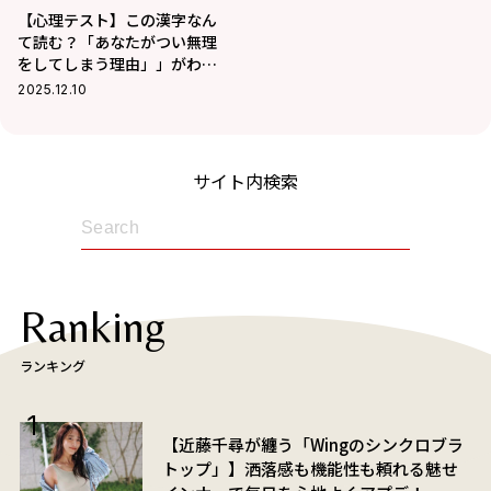
【心理テスト】この漢字なん
て読む？「あなたがつい無理
をしてしまう理由」」がわか
る
2025.12.10
サイト内検索
Ranking
ランキング
【近藤千尋が纏う「Wingのシンクロブラ
トップ」】洒落感も機能性も頼れる魅せ