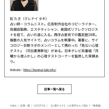
紅 たき（クレナイ タキ）
占い師・コラムニスト。広告制作会社のコピーライター、
呉服店勤務、エステティシャン、英国式リフレクソロジス
トを経て、占いの道に入る。西洋占星術での鑑定歴19年。
複数の人気サイトで、占いコラムを執筆中。著書に、サイ
コロジー診断ラボのメンバーとして携わった『危ない心理
テスト』（河出書房新社）がある。日本テレビ系番組「月
曜から夜ふかし」の心理テストコーナーを監修した実績あ
り。
Website：
https://kurenai-taki.info/
記事一覧へ戻る
InRed
記事一覧
LIFESTYLE
【心理テスト】この漢字なんて読む？「無意識にやっている金運を下げる習慣」がわかる！