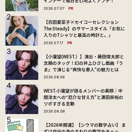
インナーで毎日を心地よくアプデ！
PR
2026.07.07
【百田夏菜子×セイコーセレクション
The Steady】のサマースタイル「お気に
入りのTシャツと最高の時計と。」
PR
2026.07.17
【小瀧望(WEST.）】演出・藤田俊太郎と
念願のタッグ！幻の井上ひさし戯曲『う
ま』で演じる“爽快な悪人”の魅力とは
2026.08.06
WEST.小瀧望が語るメンバーの素顔｜中
間淳太への“厄介な甘え方”と濵田崇裕の
ツボすぎる言動
2026.08.08
【2026年開運】【シウマの数字占い】 ま
ずは自分の身のまわりの数字をチェッ