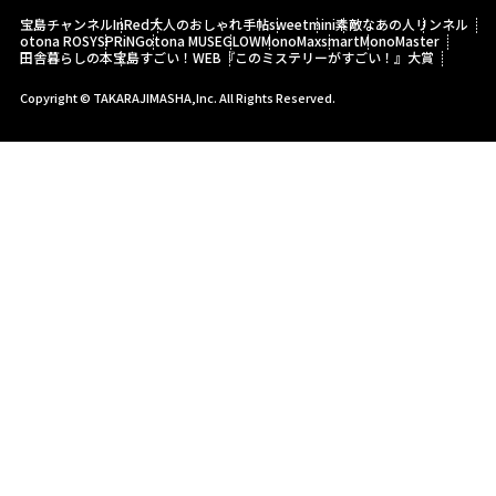
宝島チャンネル
InRed
大人のおしゃれ手帖
sweet
mini
素敵なあの人
リンネル
otona ROSY
SPRiNG
otona MUSE
GLOW
MonoMax
smart
MonoMaster
田舎暮らしの本
宝島すごい！WEB
『このミステリーがすごい！』大賞
Copyright © TAKARAJIMASHA,Inc. All Rights Reserved.