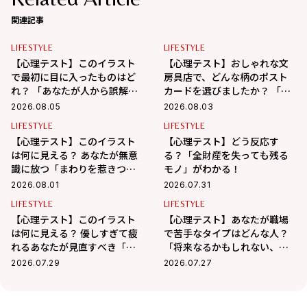
関連記事
LIFESTYLE
LIFESTYLE
【心理テスト】このイラスト
【心理テスト】おしゃれな文
で最初に目に入ったものはど
房具店で、どんな柄のポスト
れ？ 「あなたが人から誤解さ
カードを選びましたか？ 「あ
れやすいところ」がわかる！
なたが心の奥で大切にしてい
2026.08.05
2026.08.03
ること」がわかる！
LIFESTYLE
LIFESTYLE
【心理テスト】このイラスト
【心理テスト】どう反応す
は何に見える？ あなたが無意
る？「全財産を失っても残る
識に放つ「まわりを惹きつけ
モノ」がわかる！
る魅力」がわかる！
2026.08.01
2026.07.31
LIFESTYLE
LIFESTYLE
【心理テスト】このイラスト
【心理テスト】あなたが職場
は何に見える？ 優しすぎて疲
で苦手なタイプはどんな人？
れるあなたが見直すべき「人
「将来なるかもしれない、イ
間関係のディスタンス」がわ
ヤな自分の姿」がわかる！
2026.07.29
2026.07.27
かる！