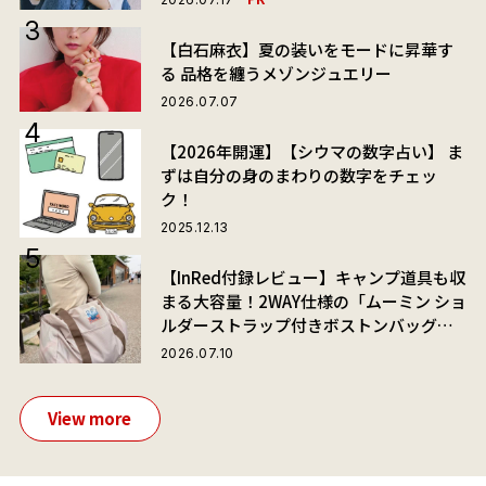
【白石麻衣】夏の装いをモードに昇華す
る 品格を纏うメゾンジュエリー
2026.07.07
【2026年開運】【シウマの数字占い】 ま
ずは自分の身のまわりの数字をチェッ
ク！
2025.12.13
【InRed付録レビュー】キャンプ道具も収
まる大容量！2WAY仕様の「ムーミン ショ
ルダーストラップ付きボストンバッグ」
が夏旅におすすめな理由
2026.07.10
View more