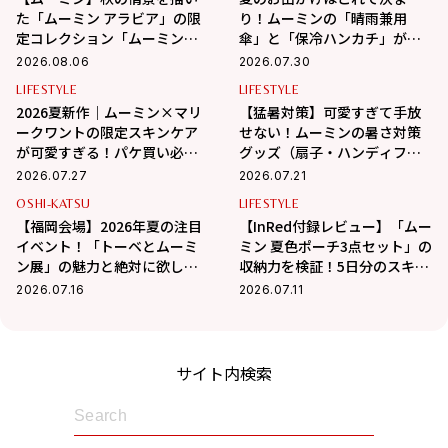
た「ムーミン アラビア」の限
り！ムーミンの「晴雨兼用
定コレクション「ムーミンズ
傘」と「保冷ハンカチ」が可
デイ 2026」が8月8日（土）よ
愛すぎ♡
2026.08.06
2026.07.30
り期間限定発売！
LIFESTYLE
LIFESTYLE
2026夏新作｜ムーミン×マリ
【猛暑対策】可愛すぎて手放
ークワントの限定スキンケア
せない！ムーミンの暑さ対策
が可愛すぎる！パケ買い必至
グッズ（扇子・ハンディファ
＆夏の肌悩みも優秀ケア
ン・冷感タオル）
2026.07.27
2026.07.21
OSHI-KATSU
LIFESTYLE
【福岡会場】2026年夏の注目
【InRed付録レビュー】「ムー
イベント！「トーベとムーミ
ミン 夏色ポーチ3点セット」の
ン展」の魅力と絶対に欲しい
収納力を検証！5日分のスキン
お土産グッズをガチ推薦
ケアは入る？
2026.07.16
2026.07.11
サイト内検索