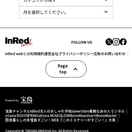
FOLLOW US
InRed webとは
利用規約
運営会社
プライバシーポリシー
広告のお問い合わせ
Page
top
宝島チャンネル
InRed
大人のおしゃれ手帖
sweet
mini
素敵なあの人
リンネル
otona ROSY
SPRiNG
otona MUSE
GLOW
MonoMax
smart
MonoMaster
田舎暮らしの本
宝島すごい！WEB
『このミステリーがすごい！』大賞
Copyright © TAKARAJIMASHA,Inc. All Rights Reserved.