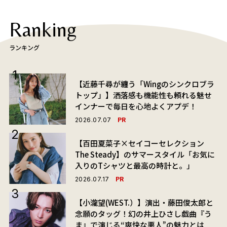
Ranking
ランキング
【近藤千尋が纏う「Wingのシンクロブラ
トップ」】洒落感も機能性も頼れる魅せ
インナーで毎日を心地よくアプデ！
PR
2026.07.07
【百田夏菜子×セイコーセレクション
The Steady】のサマースタイル「お気に
入りのTシャツと最高の時計と。」
PR
2026.07.17
【小瀧望(WEST.）】演出・藤田俊太郎と
念願のタッグ！幻の井上ひさし戯曲『う
ま』で演じる“爽快な悪人”の魅力とは