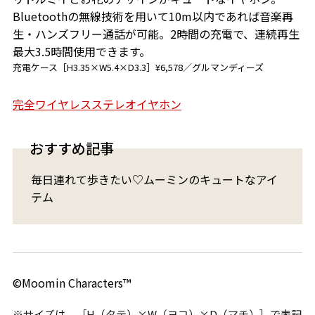
Bluetoothの無線技術を用いて10m以内であれば音楽再
生・ハンズフリー通話が可能。2時間の充電で、連続再生
最大3.5時間使用できます。
充電ケース［H3.35×W5.4×D3.3］¥6,578／グルマンディーズ
完全ワイヤレスステレオイヤホン
おすすめ記事
毎日連れて歩きたい♡ムーミンのキュートなアイ
テム
©Moomin Characters™
※サイズは、［H（タテ）×W（ヨコ）×D（マチ）］で表記