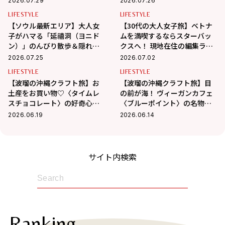
2026.07.29
2026.07.26
LIFESTYLE
LIFESTYLE
【ソウル最新エリア】大人女
【30代の大人女子旅】ベトナ
子がハマる「延禧洞（ヨニド
ムを満喫するならスターバッ
ン）」のんびり散歩＆隠れ家
クスへ！ 現地在住の編集ライ
カフェ巡り
ター相馬の海外生活 in ベトナ
2026.07.25
2026.07.02
ム
LIFESTYLE
LIFESTYLE
【波瑠の沖縄クラフト旅】お
【波瑠の沖縄クラフト旅】目
土産をお買い物♡〈タイムレ
の前が海！ ヴィーガンカフェ
スチョコレート〉の好奇心を
〈ブルーポイント〉の名物フ
刺激するチョコに夢中！
ァラフェルサンドが絶品
2026.06.19
2026.06.14
サイト内検索
Ranking