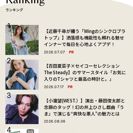
ランキング
【近藤千尋が纏う「Wingのシンクロブラ
トップ」】洒落感も機能性も頼れる魅せ
インナーで毎日を心地よくアプデ！
PR
2026.07.07
【百田夏菜子×セイコーセレクション
The Steady】のサマースタイル「お気に
入りのTシャツと最高の時計と。」
PR
2026.07.17
【小瀧望(WEST.）】演出・藤田俊太郎と
念願のタッグ！幻の井上ひさし戯曲『う
ま』で演じる“爽快な悪人”の魅力とは
2026.08.06