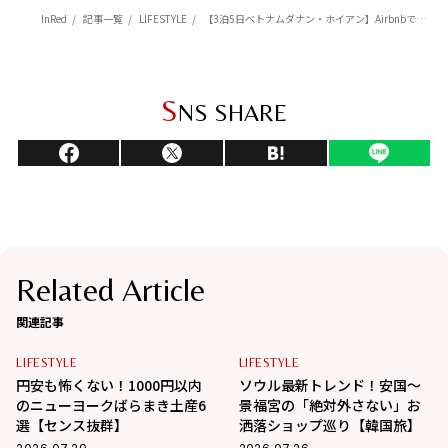
InRed
記事一覧
LIFESTYLE
【3泊5日ベトナムダナン・ホイアン】Airbnbで実現！「ゆったり贅沢ステイ」を叶えるモデルプラン
S
NS SHARE
Related Article
関連記事
LIFESTYLE
LIFESTYLE
円安も怖くない！1000円以内
ソウル最新トレンド！安国〜
のニューヨークばらまき土産6
景福宮の「絶対外さない」お
選【センス抜群】
洒落ショップ巡り【韓国旅】