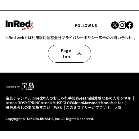
FOLLOW US
InRed webとは
利用規約
運営会社
プライバシーポリシー
広告のお問い合わせ
Page
top
宝島チャンネル
InRed
大人のおしゃれ手帖
sweet
mini
素敵なあの人
リンネル
otona ROSY
SPRiNG
otona MUSE
GLOW
MonoMax
smart
MonoMaster
田舎暮らしの本
宝島すごい！WEB
『このミステリーがすごい！』大賞
Copyright © TAKARAJIMASHA,Inc. All Rights Reserved.