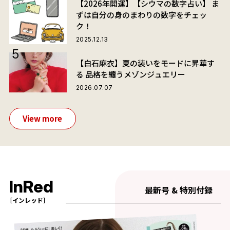
【2026年開運】【シウマの数字占い】 ま
ずは自分の身のまわりの数字をチェッ
ク！
2025.12.13
【白石麻衣】夏の装いをモードに昇華す
る 品格を纏うメゾンジュエリー
2026.07.07
View more
InRed
最新号 & 特別付録
［インレッド］