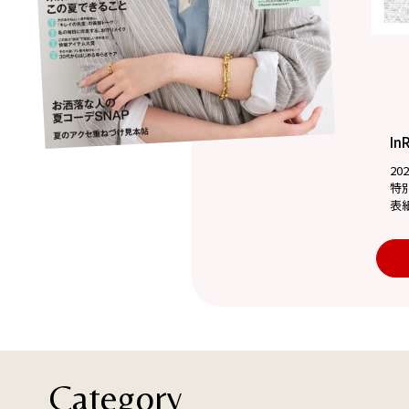
In
20
特
表
Category