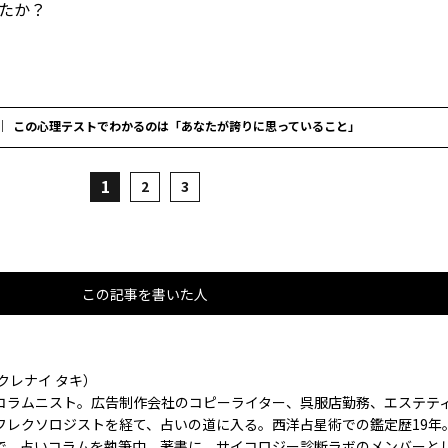
たか？
この心理テストでわかるのは「あなたが誇りに思っていること」
1
2
3
この記事を書いた人
クレナイ タキ）
コラムニスト。広告制作会社のコピーライター、呉服店勤務、エステテ
フレクソロジストを経て、占いの道に入る。西洋占星術での鑑定歴19年
で、占いコラムを執筆中。著書に、サイコロジー診断ラボのメンバーと