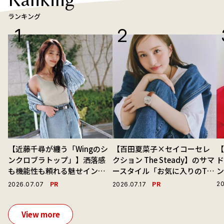
ランキング
【近藤千尋が纏う「Wingのシ
【百田夏菜子×セイコーセレ
ンクロブラトップ」】洒落感
クション The Steady】のサマ
ド
も機能性も頼れる魅せインナ
ースタイル「お気に入りのTシ
ーで毎日を心地よくアプデ！
ャツと最高の時計と。」
PR
PR
20
2026.07.07
2026.07.17
View more