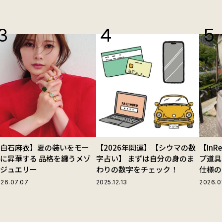
【白石麻衣】夏の装いをモー
【2026年開運】【シウマの数
【In
に昇華する 品格を纏うメゾ
字占い】 まずは自分の身のま
プ道具
ンジュエリー
わりの数字をチェック！
仕様の
ストラ
26.07.07
2025.12.13
2026.0
グ」が