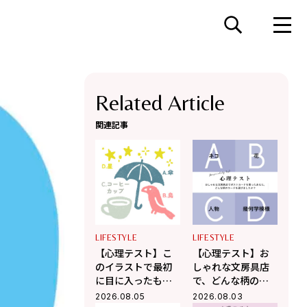
Related Article
関連記事
LIFESTYLE
LIFESTYLE
【心理テスト】こ
【心理テスト】お
のイラストで最初
しゃれな文房具店
に目に入ったもの
で、どんな柄のポ
はどれ？ 「あなた
ストカードを選び
2026.08.05
2026.08.03