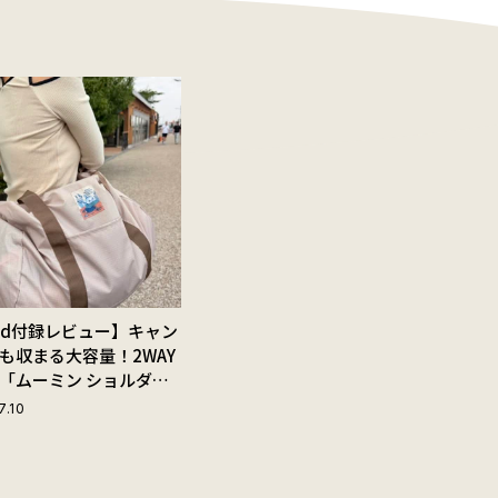
Red付録レビュー】キャン
も収まる大容量！2WAY
「ムーミン ショルダー
ップ付きボストンバッ
7.10
夏旅におすすめな理由