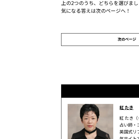
上の2つのうち、どちらを選びまし
気になる答えは次のページへ！
次のページ
紅 たき
紅 たき（
占い師・
英国式リ
気サイト