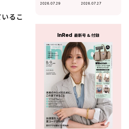
て疲れるあなたが
人？ 「将来なるか
2026.07.29
2026.07.27
見直すべき「人間
もしれない、イヤ
関係のディスタン
な自分の姿」がわ
ているこ
ス」がわかる！
かる！
InRed
最新号 & 付録