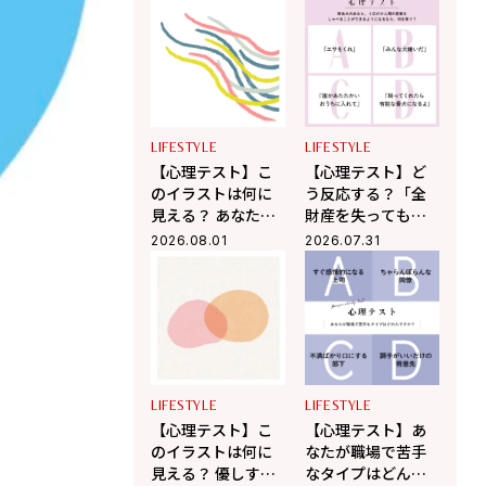
が人から誤解され
ましたか？ 「あな
やすいところ」が
たが心の奥で大切
わかる！
にしていること」
がわかる！
LIFESTYLE
LIFESTYLE
【心理テスト】こ
【心理テスト】ど
のイラストは何に
う反応する？「全
見える？ あなたが
財産を失っても残
無意識に放つ「ま
るモノ」がわか
2026.08.01
2026.07.31
わりを惹きつける
る！
魅力」がわかる！
LIFESTYLE
LIFESTYLE
【心理テスト】こ
【心理テスト】あ
のイラストは何に
なたが職場で苦手
見える？ 優しすぎ
なタイプはどんな