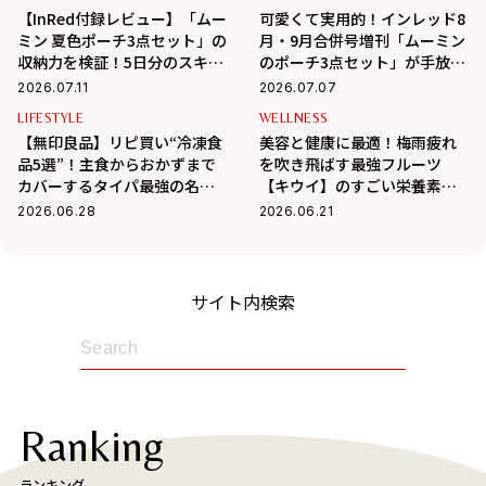
【InRed付録レビュー】「ムー
可愛くて実用的！インレッド8
ミン 夏色ポーチ3点セット」の
月・9月合併号増刊「ムーミン
収納力を検証！5日分のスキン
のポーチ3点セット」が手放せ
ケアは入る？
なくなる活用術
2026.07.11
2026.07.07
LIFESTYLE
WELLNESS
【無印良品】リピ買い“冷凍食
美容と健康に最適！梅雨疲れ
品5選”！主食からおかずまで
を吹き飛ばす最強フルーツ
カバーするタイパ最強の名品
【キウイ】のすごい栄養素教
レポ
えます！
2026.06.28
2026.06.21
サイト内検索
Ranking
ランキング