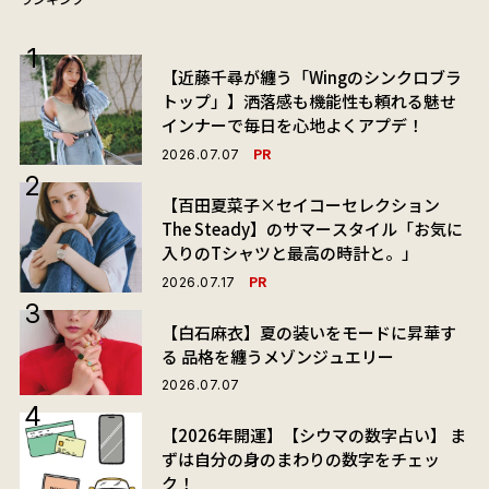
【近藤千尋が纏う「Wingのシンクロブラ
トップ」】洒落感も機能性も頼れる魅せ
インナーで毎日を心地よくアプデ！
PR
2026.07.07
【百田夏菜子×セイコーセレクション
The Steady】のサマースタイル「お気に
入りのTシャツと最高の時計と。」
PR
2026.07.17
【白石麻衣】夏の装いをモードに昇華す
る 品格を纏うメゾンジュエリー
2026.07.07
【2026年開運】【シウマの数字占い】 ま
ずは自分の身のまわりの数字をチェッ
ク！