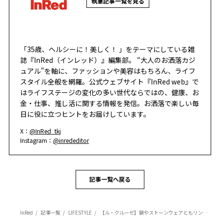
執筆記事一覧を見る
「35歳、ヘルシーに！美しく！ 」をテーマにしている雑
誌『InRed（インレッド）』編集部。 “大人のお洒落カジ
ュアル”を軸に、ファッションや美容はもちろん、ライフ
スタイル全般を網羅。公式ウェブサイト『InRed web』で
はライフステージの変化の多い世代ならではの、健康、お
金・仕事、推し活に関する情報を発信。お洒落で楽しい毎
日に役に立つヒントをお届けしています。
X：
@InRed_tkj
Instagram：
@inrededitor
記事一覧へ戻る
InRed
記事一覧
LIFESTYLE
【ル・クルーゼ】鍋やストーンウェアともリンクするカラフルな新ラインをスタート