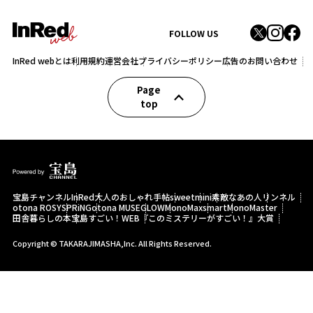
FOLLOW US
InRed webとは
利用規約
運営会社
プライバシーポリシー
広告のお問い合わせ
Page
top
宝島チャンネル
InRed
大人のおしゃれ手帖
sweet
mini
素敵なあの人
リンネル
otona ROSY
SPRiNG
otona MUSE
GLOW
MonoMax
smart
MonoMaster
田舎暮らしの本
宝島すごい！WEB
『このミステリーがすごい！』大賞
Copyright © TAKARAJIMASHA,Inc. All Rights Reserved.