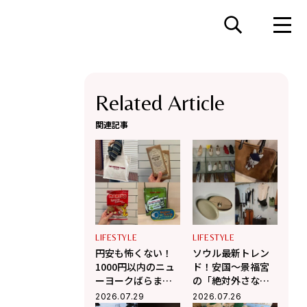
Related Article
関連記事
LIFESTYLE
LIFESTYLE
円安も怖くない！
ソウル最新トレン
1000円以内のニュ
ド！安国〜景福宮
ーヨークばらまき
の「絶対外さな
土産6選【センス抜
い」お洒落ショッ
2026.07.29
2026.07.26