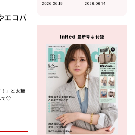
ムレスチョコレー
フェ〈ブルーポイ
2026.06.19
2026.06.14
ト〉の好奇心を刺
ント〉の名物ファ
激するチョコに夢
ラフェルサンドが
やエコバ
中！
絶品
InRed
最新号 & 付録
す！」と太鼓
して♡