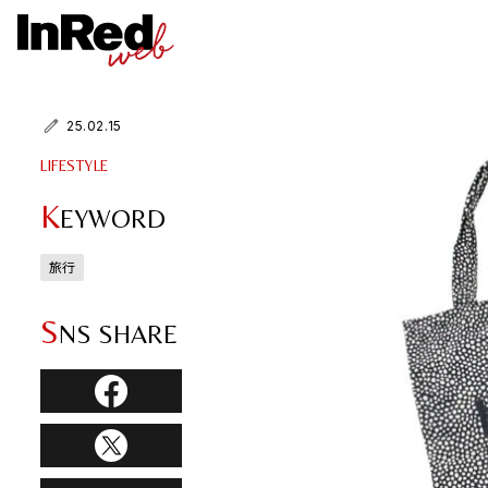
25.02.15
LIFESTYLE
K
EYWORD
旅行
S
NS SHARE