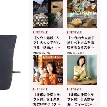
群】
プ巡り【韓国旅】
LIFESTYLE
LIFESTYLE
【ソウル最新エリ
【30代の大人女子
ア】大人女子がハ
旅】ベトナムを満
マる「延禧洞（ヨ
喫するならスター
ニドン）」のんび
バックスへ！ 現地
2026.07.25
2026.07.02
り散歩＆隠れ家カ
在住の編集ライタ
フェ巡り
ー相馬の海外生活
in ベトナム
LIFESTYLE
LIFESTYLE
【波瑠の沖縄クラ
【波瑠の沖縄クラ
フト旅】お土産を
フト旅】目の前が
お買い物♡〈タイ
海！ ヴィーガンカ