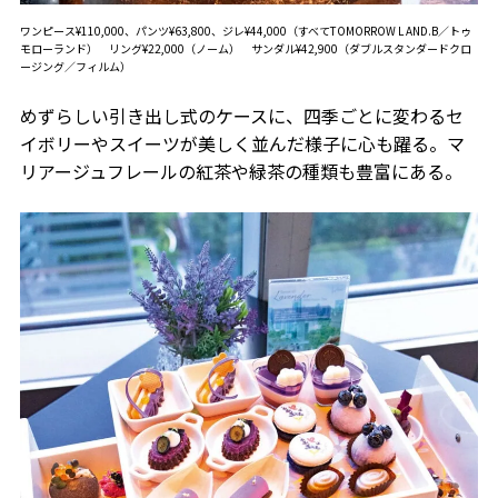
ワンピース¥110,000、パンツ¥63,800、ジレ¥44,000（すべてTOMORROW L AND.B／トゥ
モローランド） リング¥22,000（ノーム） サンダル¥42,900（ダブルスタンダードクロ
ージング／フィルム）
めずらしい引き出し式のケースに、四季ごとに変わるセ
イボリーやスイーツが美しく並んだ様子に心も躍る。マ
リアージュフレールの紅茶や緑茶の種類も豊富にある。