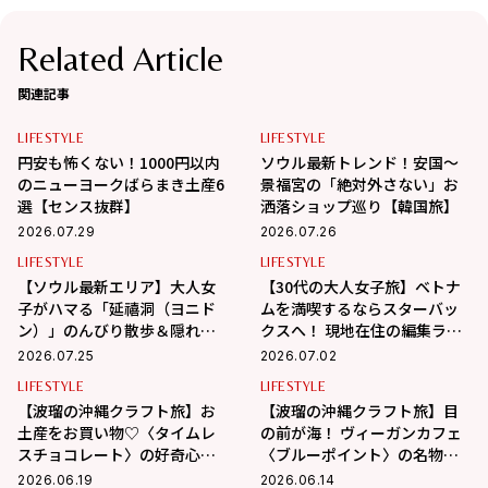
Related Article
関連記事
LIFESTYLE
LIFESTYLE
円安も怖くない！1000円以内
ソウル最新トレンド！安国〜
のニューヨークばらまき土産6
景福宮の「絶対外さない」お
選【センス抜群】
洒落ショップ巡り【韓国旅】
2026.07.29
2026.07.26
LIFESTYLE
LIFESTYLE
【ソウル最新エリア】大人女
【30代の大人女子旅】ベトナ
子がハマる「延禧洞（ヨニド
ムを満喫するならスターバッ
ン）」のんびり散歩＆隠れ家
クスへ！ 現地在住の編集ライ
カフェ巡り
ター相馬の海外生活 in ベトナ
2026.07.25
2026.07.02
ム
LIFESTYLE
LIFESTYLE
【波瑠の沖縄クラフト旅】お
【波瑠の沖縄クラフト旅】目
土産をお買い物♡〈タイムレ
の前が海！ ヴィーガンカフェ
スチョコレート〉の好奇心を
〈ブルーポイント〉の名物フ
刺激するチョコに夢中！
ァラフェルサンドが絶品
2026.06.19
2026.06.14