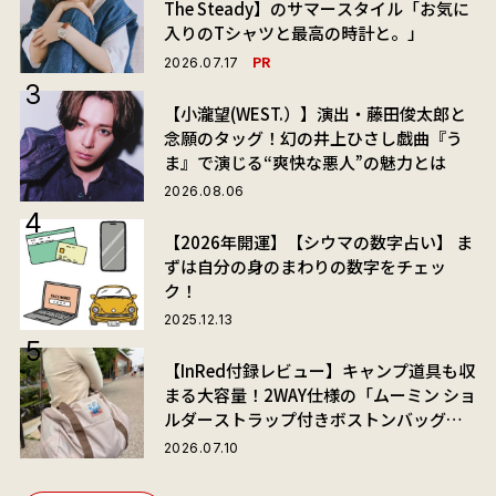
The Steady】のサマースタイル「お気に
入りのTシャツと最高の時計と。」
PR
2026.07.17
【小瀧望(WEST.）】演出・藤田俊太郎と
念願のタッグ！幻の井上ひさし戯曲『う
ま』で演じる“爽快な悪人”の魅力とは
2026.08.06
【2026年開運】【シウマの数字占い】 ま
ずは自分の身のまわりの数字をチェッ
ク！
2025.12.13
【InRed付録レビュー】キャンプ道具も収
まる大容量！2WAY仕様の「ムーミン ショ
ルダーストラップ付きボストンバッグ」
が夏旅におすすめな理由
2026.07.10