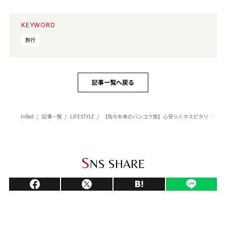
KEYWORD
旅行
記事一覧へ戻る
InRed
記事一覧
LIFESTYLE
【佐々木希のバンコク旅】心安らぐホスピタリティ♡ オークラ プレステージバンコクで過ごす優雅な時間
S
NS SHARE