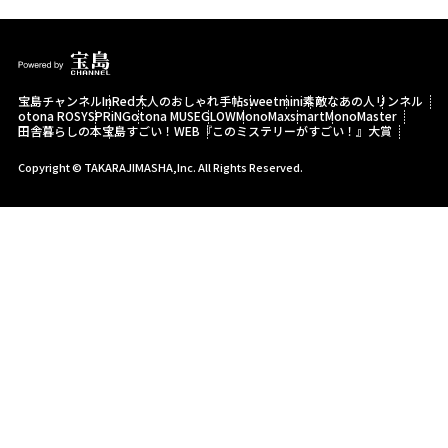
宝島チャンネル
InRed
大人のおしゃれ手帖
sweet
mini
素敵なあの人
リンネル
otona ROSY
SPRiNG
otona MUSE
GLOW
MonoMax
smart
MonoMaster
田舎暮らしの本
宝島すごい！WEB
『このミステリーがすごい！』大賞
Copyright © TAKARAJIMASHA,Inc. All Rights Reserved.