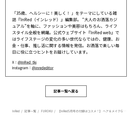
「35歳、ヘルシーに！美しく！ 」をテーマにしている雑
誌『InRed（インレッド）』編集部。 “大人のお洒落カジ
ュアル”を軸に、ファッションや美容はもちろん、ライフ
スタイル全般を網羅。公式ウェブサイト『InRed web』で
はライフステージの変化の多い世代ならではの、健康、お
金・仕事、推し活に関する情報を発信。お洒落で楽しい毎
日に役に立つヒントをお届けしています。
X：
@InRed_tkj
Instagram：
@inrededitor
記事一覧へ戻る
InRed
記事一覧
FUROKU
【InRed5月号の付録はコスメ！】 ヘア＆メイクGeorge監修！「大人の韓国風 8色メイクパレット」をチェック