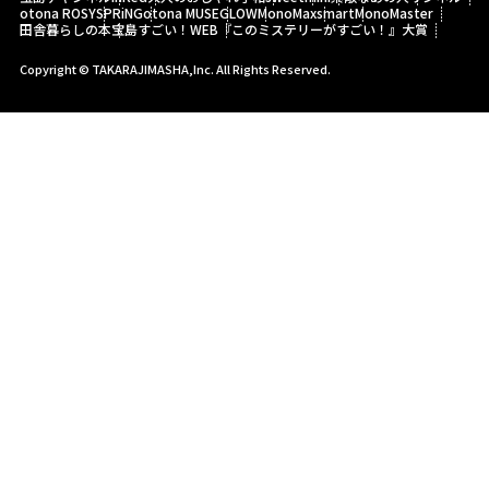
otona ROSY
SPRiNG
otona MUSE
GLOW
MonoMax
smart
MonoMaster
田舎暮らしの本
宝島すごい！WEB
『このミステリーがすごい！』大賞
Copyright © TAKARAJIMASHA,Inc. All Rights Reserved.