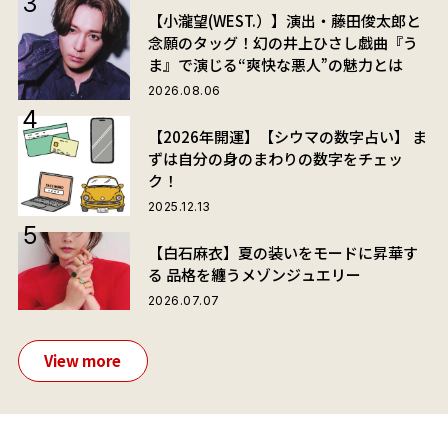
【小瀧望(WEST.）】演出・藤田俊太郎と
念願のタッグ！幻の井上ひさし戯曲『う
ま』で演じる“爽快な悪人”の魅力とは
2026.08.06
【2026年開運】【シウマの数字占い】 ま
ずは自分の身のまわりの数字をチェッ
ク！
2025.12.13
【白石麻衣】夏の装いをモードに昇華す
る 品格を纏うメゾンジュエリー
2026.07.07
View more