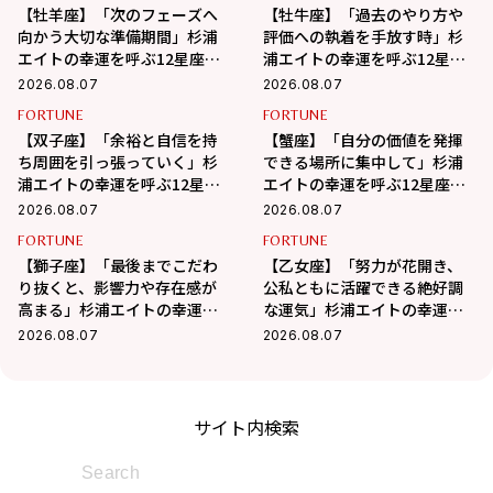
【牡羊座】「次のフェーズへ
【牡牛座】「過去のやり方や
向かう大切な準備期間」杉浦
評価への執着を手放す時」杉
エイトの幸運を呼ぶ12星座占
浦エイトの幸運を呼ぶ12星座
い（8/7～9/6）
占い（8/7～9/6）
2026.08.07
2026.08.07
FORTUNE
FORTUNE
【双子座】「余裕と自信を持
【蟹座】「自分の価値を発揮
ち周囲を引っ張っていく」杉
できる場所に集中して」杉浦
浦エイトの幸運を呼ぶ12星座
エイトの幸運を呼ぶ12星座占
占い（8/7～9/6）
い（7/7～8/6）
2026.08.07
2026.08.07
FORTUNE
FORTUNE
【獅子座】「最後までこだわ
【乙女座】「努力が花開き、
り抜くと、影響力や存在感が
公私ともに活躍できる絶好調
高まる」杉浦エイトの幸運を
な運気」杉浦エイトの幸運を
呼ぶ12星座占い（8/7～
呼ぶ12星座占い（8/7～9/6）
2026.08.07
2026.08.07
9/6）
サイト内検索