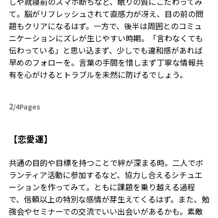
しや就寝前のスマホ断ちなど、眠りの質にこだわってみ
て。脳がリフレッシュされて直感力が冴え、目の前の問
題もクリアになるはず。一方で、後半は周囲とのコミュ
ニケーションにズレが生じやすい時期。「言わなくても
伝わっている」と思い込まず、少しでも違和感があれば
早めのフォローを。言葉の手間を惜しまず丁寧な情報共
有を心がけるとトラブルを未然に防げるでしょう。
2
/4Pages
【恋愛運】
共通の目的や目標を持つことで絆が深まる時。二人でボ
ランティア活動に参加するなど、協力し合えるシチュエ
ーションを作ってみて。ともに課題を乗り越える過程
で、信頼以上の特別な感情が芽生えてくるはず。また、勉
強会やセミナーでの交流でいい出会いがあるかも。素敵