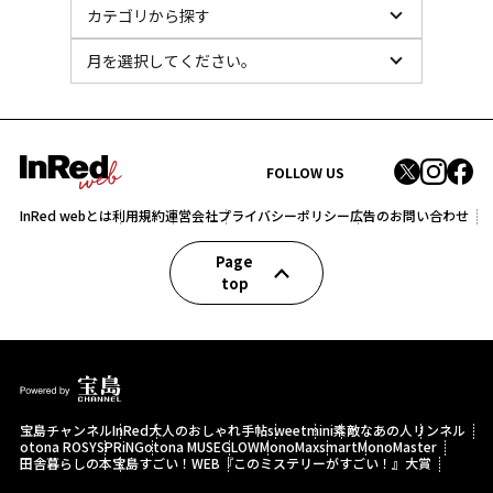
FOLLOW US
InRed webとは
利用規約
運営会社
プライバシーポリシー
広告のお問い合わせ
Page
top
宝島チャンネル
InRed
大人のおしゃれ手帖
sweet
mini
素敵なあの人
リンネル
otona ROSY
SPRiNG
otona MUSE
GLOW
MonoMax
smart
MonoMaster
田舎暮らしの本
宝島すごい！WEB
『このミステリーがすごい！』大賞