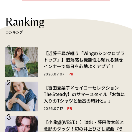
Ranking
ランキング
【近藤千尋が纏う「Wingのシンクロブラ
トップ」】洒落感も機能性も頼れる魅せ
インナーで毎日を心地よくアプデ！
PR
2026.07.07
【百田夏菜子×セイコーセレクション
The Steady】のサマースタイル「お気に
入りのTシャツと最高の時計と。」
PR
2026.07.17
【小瀧望(WEST.）】演出・藤田俊太郎と
念願のタッグ！幻の井上ひさし戯曲『う