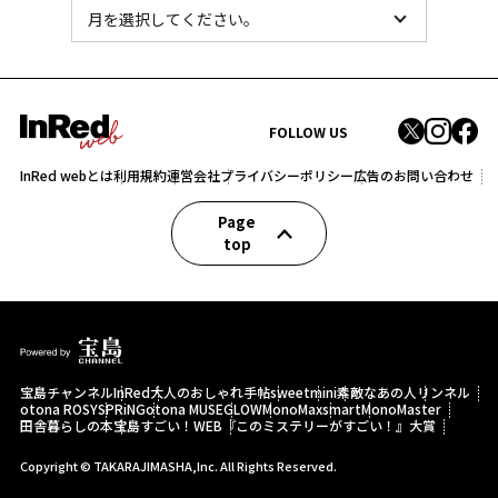
FOLLOW US
InRed webとは
利用規約
運営会社
プライバシーポリシー
広告のお問い合わせ
Page
top
宝島チャンネル
InRed
大人のおしゃれ手帖
sweet
mini
素敵なあの人
リンネル
otona ROSY
SPRiNG
otona MUSE
GLOW
MonoMax
smart
MonoMaster
田舎暮らしの本
宝島すごい！WEB
『このミステリーがすごい！』大賞
Copyright © TAKARAJIMASHA,Inc. All Rights Reserved.