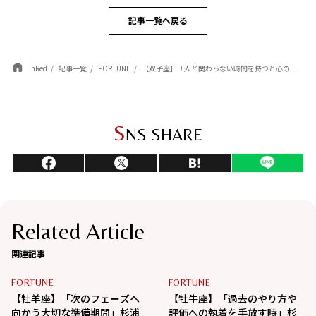
記事一覧へ戻る
InRed
記事一覧
FORTUNE
【双子座】「人と関わらない時間を持つと心のバランスが整う」杉浦エイトの幸運を呼ぶ12星座占い（5/7～6/4）
S
NS SHARE
Related Article
関連記事
FORTUNE
FORTUNE
【牡羊座】「次のフェーズへ
【牡牛座】「過去のやり方や
向かう大切な準備期間」杉浦
評価への執着を手放す時」杉