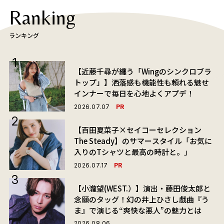
Ranking
ランキング
【近藤千尋が纏う「Wingのシンクロブラ
トップ」】洒落感も機能性も頼れる魅せ
インナーで毎日を心地よくアプデ！
PR
2026.07.07
【百田夏菜子×セイコーセレクション
The Steady】のサマースタイル「お気に
入りのTシャツと最高の時計と。」
PR
2026.07.17
【小瀧望(WEST.）】演出・藤田俊太郎と
念願のタッグ！幻の井上ひさし戯曲『う
ま』で演じる“爽快な悪人”の魅力とは
2026.08.06