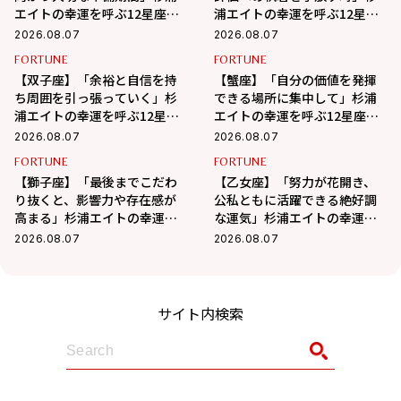
エイトの幸運を呼ぶ12星座占
浦エイトの幸運を呼ぶ12星座
い（8/7～9/6）
占い（8/7～9/6）
2026.08.07
2026.08.07
FORTUNE
FORTUNE
【双子座】「余裕と自信を持
【蟹座】「自分の価値を発揮
ち周囲を引っ張っていく」杉
できる場所に集中して」杉浦
浦エイトの幸運を呼ぶ12星座
エイトの幸運を呼ぶ12星座占
占い（8/7～9/6）
い（7/7～8/6）
2026.08.07
2026.08.07
FORTUNE
FORTUNE
【獅子座】「最後までこだわ
【乙女座】「努力が花開き、
り抜くと、影響力や存在感が
公私ともに活躍できる絶好調
高まる」杉浦エイトの幸運を
な運気」杉浦エイトの幸運を
呼ぶ12星座占い（8/7～
呼ぶ12星座占い（8/7～9/6）
2026.08.07
2026.08.07
9/6）
サイト内検索