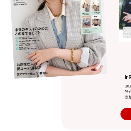
In
20
特
表