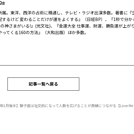
 Do
所属。東洋、西洋の占術に精通し、テレビ・ラジオ出演多数。著書に『
配するけど 変わることだけが運をよくする』（日経BP）、『1秒で分かる
人の神さまがいる!』(光文社)、『金運大全 仕事運、財運、勝負運が上が
やってくる160の方法』（大和出版）ほか多数。
記事一覧へ戻る
6年1月後半】獅子座は社交的になって人脈を広げることが良縁につながる【Love Me Doのポジ