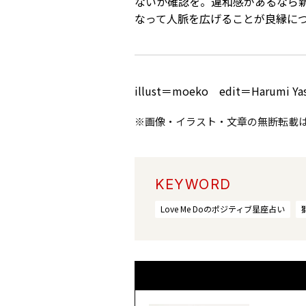
ないか確認を。違和感があるなら
なって人脈を広げることが良縁に
illust＝moeko edit＝Harumi Ya
※画像・イラスト・文章の無断転載
KEYWORD
Love Me Doのポジティブ星座占い