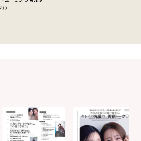
ップ付きボストンバッ
7.10
夏旅におすすめな理由