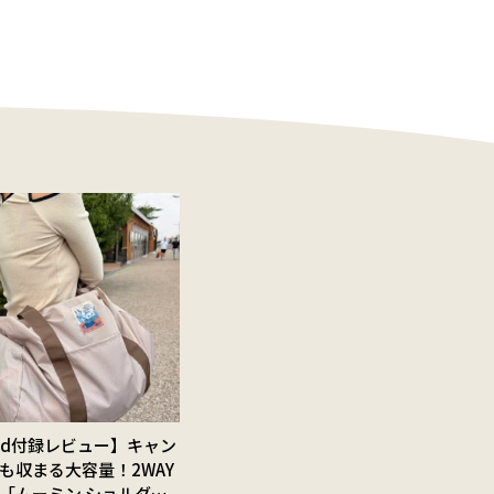
Red付録レビュー】キャン
も収まる大容量！2WAY
「ムーミン ショルダー