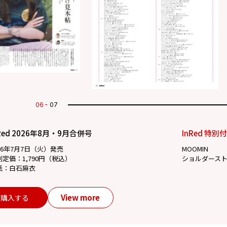
07
07
Red 2026年8月・9月合併号
InRed 特別
26年7月7日（火）発売
MOOMIN
別定価：1,790円（税込）
ショルダース
紙：白石麻衣
View more
購入する