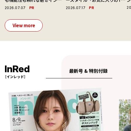
ーで毎日を心地よくアプデ！
ャツと最高の時計と。」
PR
PR
20
2026.07.07
2026.07.17
View more
InRed
最新号 & 特別付録
［インレッド］