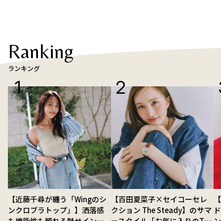
Ranking
ランキング
【近藤千尋が纏う「Wingのシ
【百田夏菜子×セイコーセレ
ンクロブラトップ」】洒落感
クション The Steady】のサマ
ド
も機能性も頼れる魅せインナ
ースタイル「お気に入りのTシ