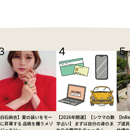
【白石麻衣】夏の装いをモー
【2026年開運】【シウマの数
【In
に昇華する 品格を纏うメゾ
字占い】 まずは自分の身のま
プ道具
ンジュエリー
わりの数字をチェック！
仕様の