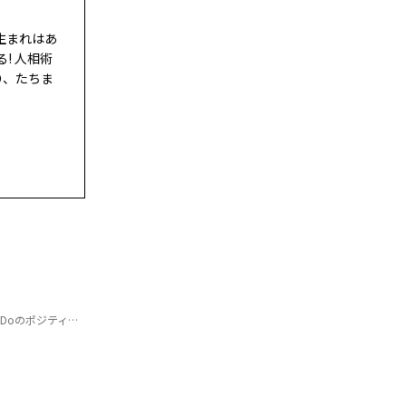
生まれはあ
! 人相術
り、たちま
ティブ星座占い】