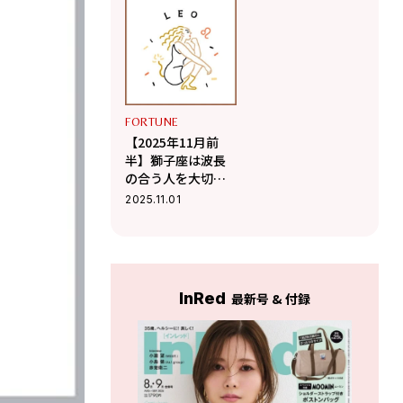
運気上昇【Love
秘訣【Love Me Do
Me Doのポジティ
のポジティブ星座
ブ星座占い】
占い】
FORTUNE
【2025年11月前
半】獅子座は波長
の合う人を大切に
して味方を増やす
2025.11.01
【Love Me Doのポ
ジティブ星座占
い】
InRed
最新号 & 付録