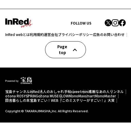
FOLLOW US
InRed webとは
利用規約
運営会社
プライバシーポリシー
広告のお問い合わせ
Page
top
宝島チャンネル
InRed
大人のおしゃれ手帖
sweet
mini
素敵なあの人
リンネル
otona ROSY
SPRiNG
otona MUSE
GLOW
MonoMax
smart
MonoMaster
田舎暮らしの本
宝島すごい！WEB
『このミステリーがすごい！』大賞
Copyright © TAKARAJIMASHA,Inc. All Rights Reserved.