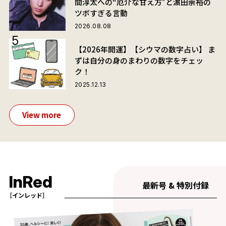
間淳太への“厄介な甘え方”と濵田崇裕の
ツボすぎる言動
2026.08.08
【2026年開運】【シウマの数字占い】 ま
ずは自分の身のまわりの数字をチェッ
ク！
2025.12.13
View more
InRed
最新号 & 特別付録
［インレッド］