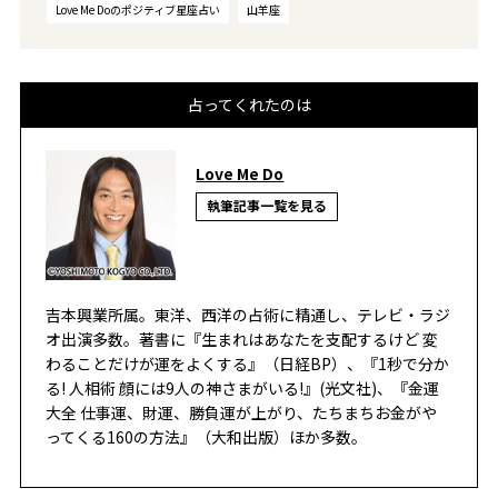
Love Me Doのポジティブ星座占い
山羊座
占ってくれたのは
Love Me Do
執筆記事一覧を見る
吉本興業所属。東洋、西洋の占術に精通し、テレビ・ラジ
オ出演多数。著書に『生まれはあなたを支配するけど 変
わることだけが運をよくする』（日経BP）、『1秒で分か
る! 人相術 顔には9人の神さまがいる!』(光文社)、『金運
大全 仕事運、財運、勝負運が上がり、たちまちお金がや
ってくる160の方法』（大和出版）ほか多数。