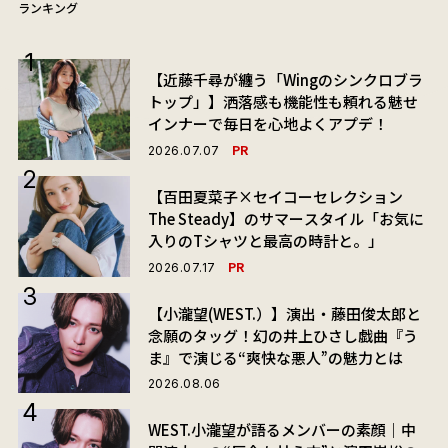
ランキング
【近藤千尋が纏う「Wingのシンクロブラ
トップ」】洒落感も機能性も頼れる魅せ
インナーで毎日を心地よくアプデ！
PR
2026.07.07
【百田夏菜子×セイコーセレクション
The Steady】のサマースタイル「お気に
入りのTシャツと最高の時計と。」
PR
2026.07.17
【小瀧望(WEST.）】演出・藤田俊太郎と
念願のタッグ！幻の井上ひさし戯曲『う
ま』で演じる“爽快な悪人”の魅力とは
2026.08.06
WEST.小瀧望が語るメンバーの素顔｜中