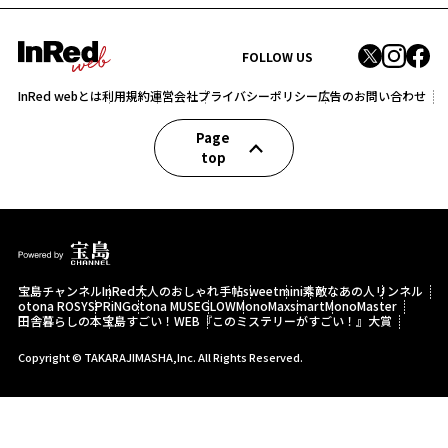
FOLLOW US
InRed webとは
利用規約
運営会社
プライバシーポリシー
広告のお問い合わせ
Page
top
宝島チャンネル
InRed
大人のおしゃれ手帖
sweet
mini
素敵なあの人
リンネル
otona ROSY
SPRiNG
otona MUSE
GLOW
MonoMax
smart
MonoMaster
田舎暮らしの本
宝島すごい！WEB
『このミステリーがすごい！』大賞
Copyright © TAKARAJIMASHA,Inc. All Rights Reserved.