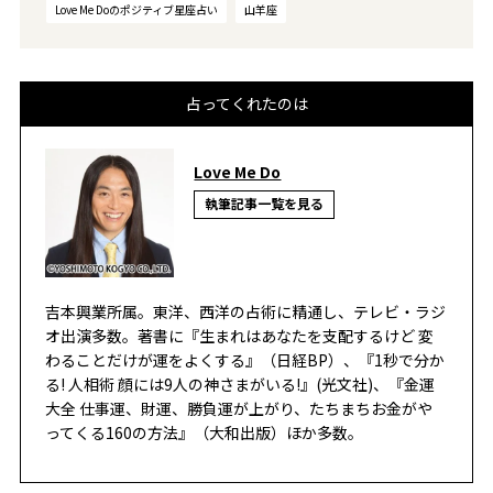
Love Me Doのポジティブ星座占い
山羊座
占ってくれたのは
Love Me Do
執筆記事一覧を見る
吉本興業所属。東洋、西洋の占術に精通し、テレビ・ラジ
オ出演多数。著書に『生まれはあなたを支配するけど 変
わることだけが運をよくする』（日経BP）、『1秒で分か
る! 人相術 顔には9人の神さまがいる!』(光文社)、『金運
大全 仕事運、財運、勝負運が上がり、たちまちお金がや
ってくる160の方法』（大和出版）ほか多数。