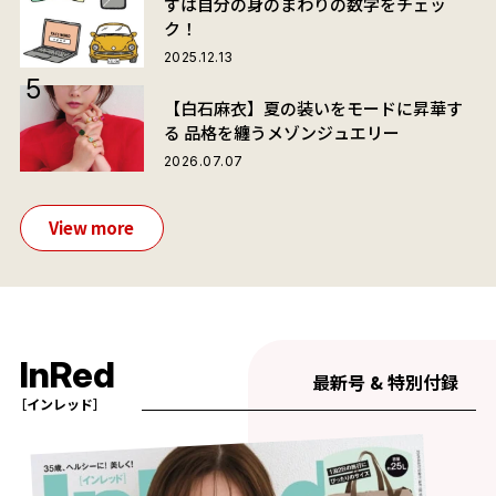
ずは自分の身のまわりの数字をチェッ
ク！
2025.12.13
【白石麻衣】夏の装いをモードに昇華す
る 品格を纏うメゾンジュエリー
2026.07.07
View more
InRed
最新号 & 特別付録
［インレッド］