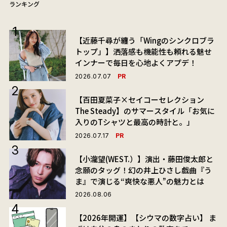
ランキング
【近藤千尋が纏う「Wingのシンクロブラ
トップ」】洒落感も機能性も頼れる魅せ
インナーで毎日を心地よくアプデ！
PR
2026.07.07
【百田夏菜子×セイコーセレクション
The Steady】のサマースタイル「お気に
入りのTシャツと最高の時計と。」
PR
2026.07.17
【小瀧望(WEST.）】演出・藤田俊太郎と
念願のタッグ！幻の井上ひさし戯曲『う
ま』で演じる“爽快な悪人”の魅力とは
2026.08.06
【2026年開運】【シウマの数字占い】 ま