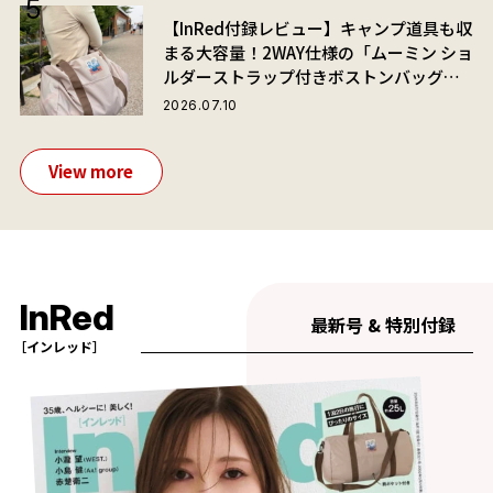
【InRed付録レビュー】キャンプ道具も収
まる大容量！2WAY仕様の「ムーミン ショ
ルダーストラップ付きボストンバッグ」
が夏旅におすすめな理由
2026.07.10
View more
InRed
最新号 & 特別付録
［インレッド］