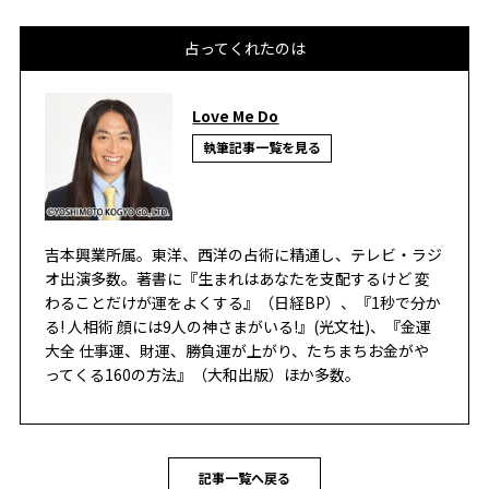
占ってくれたのは
Love Me Do
執筆記事一覧を見る
吉本興業所属。東洋、西洋の占術に精通し、テレビ・ラジ
オ出演多数。著書に『生まれはあなたを支配するけど 変
わることだけが運をよくする』（日経BP）、『1秒で分か
る! 人相術 顔には9人の神さまがいる!』(光文社)、『金運
大全 仕事運、財運、勝負運が上がり、たちまちお金がや
ってくる160の方法』（大和出版）ほか多数。
記事一覧へ戻る