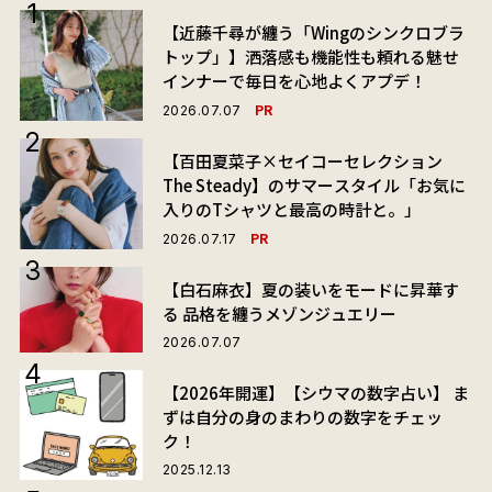
【近藤千尋が纏う「Wingのシンクロブラ
トップ」】洒落感も機能性も頼れる魅せ
インナーで毎日を心地よくアプデ！
PR
2026.07.07
【百田夏菜子×セイコーセレクション
The Steady】のサマースタイル「お気に
入りのTシャツと最高の時計と。」
PR
2026.07.17
【白石麻衣】夏の装いをモードに昇華す
る 品格を纏うメゾンジュエリー
2026.07.07
【2026年開運】【シウマの数字占い】 ま
ずは自分の身のまわりの数字をチェッ
ク！
2025.12.13