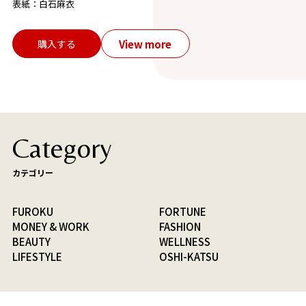
表紙：白石麻衣
View more
購入する
Category
カテゴリー
FUROKU
FORTUNE
MONEY & WORK
FASHION
BEAUTY
WELLNESS
LIFESTYLE
OSHI-KATSU