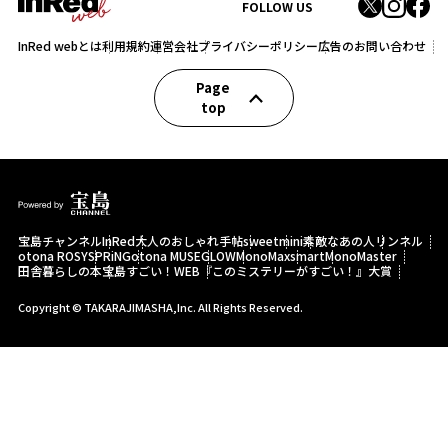
FOLLOW US
InRed webとは
利用規約
運営会社
プライバシーポリシー
広告のお問い合わせ
Page
top
宝島チャンネル
InRed
大人のおしゃれ手帖
sweet
mini
素敵なあの人
リンネル
otona ROSY
SPRiNG
otona MUSE
GLOW
MonoMax
smart
MonoMaster
田舎暮らしの本
宝島すごい！WEB
『このミステリーがすごい！』大賞
Copyright © TAKARAJIMASHA,Inc. All Rights Reserved.