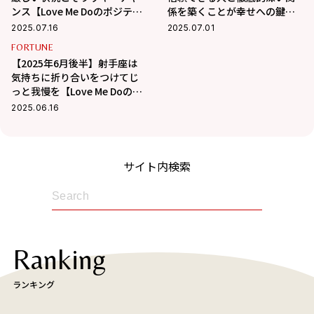
ンス【Love Me Doのポジティ
係を築くことが幸せへの鍵
ブ星占い】
【Love Me Doのポジティブ星
2025.07.16
2025.07.01
占い】
FORTUNE
【2025年6月後半】射手座は
気持ちに折り合いをつけてじ
っと我慢を【Love Me Doのポ
ジティブ星占い】
2025.06.16
サイト内検索
Ranking
ランキング