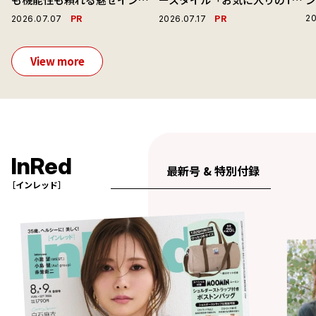
ーで毎日を心地よくアプデ！
ャツと最高の時計と。」
PR
PR
20
2026.07.07
2026.07.17
View more
InRed
最新号 & 特別付録
［インレッド］