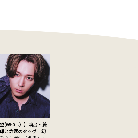
望(WEST.）】演出・藤
郎と念願のタッグ！幻
ひさし戯曲『うま』で