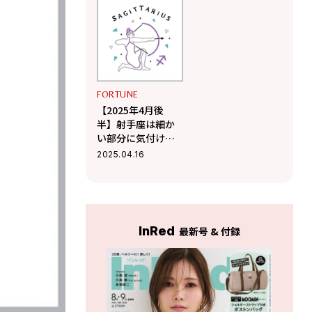
Me Doのポジティ
【Love Me Doのポ
ブ星占い】
ジティブ星占い】
FORTUNE
【2025年4月後
半】射手座は細か
い部分に気付ける
ようになり新しい
2025.04.16
発見が【Love Me
Doのポジティブ星
占い】
InRed
最新号 & 付録