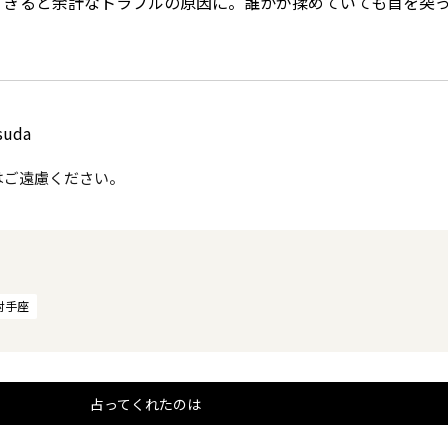
すぎると余計なトラブルの原因に。誰かが揉めていても首を突
suda
はご遠慮ください。
射手座
占ってくれたのは