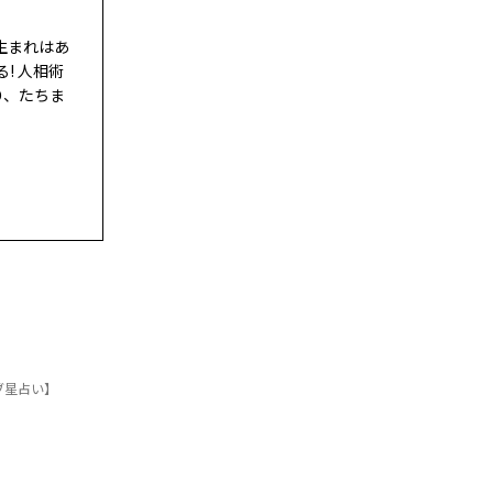
生まれはあ
! 人相術
り、たちま
ブ星占い】