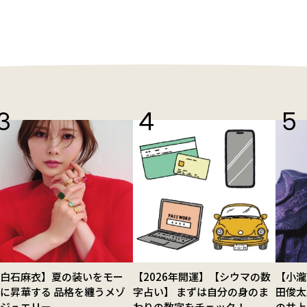
【白石麻衣】夏の装いをモー
【2026年開運】【シウマの数
【小瀧
に昇華する 品格を纏うメゾ
字占い】 まずは自分の身のま
田俊太
ンジュエリー
わりの数字をチェック！
の井上