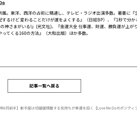
 Do
所属。東洋、西洋の占術に精通し、テレビ・ラジオ出演多数。著書に『
配するけど 変わることだけが運をよくする』（日経BP）、『1秒で分かる
人の神さまがいる!』(光文社)、『金運大全 仕事運、財運、勝負運が上が
やってくる160の方法』（大和出版）ほか多数。
記事一覧へ戻る
25年6月前半】射手座は切磋磋琢磨する気持ちが幸運を招く【Love Me Doのポジティ