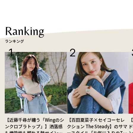
Ranking
ランキング
【近藤千尋が纏う「Wingのシ
【百田夏菜子×セイコーセレ
ンクロブラトップ」】洒落感
クション The Steady】のサマ
ド
も機能性も頼れる魅せインナ
ースタイル「お気に入りのTシ