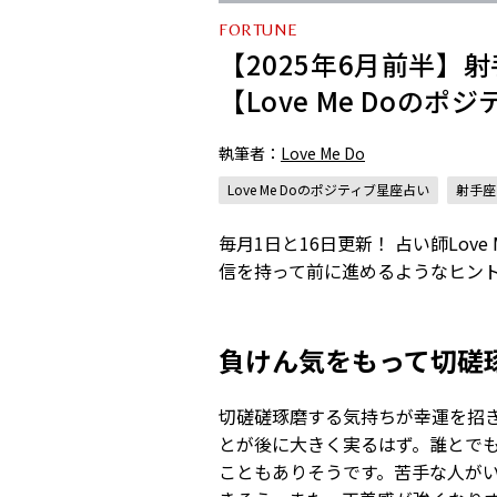
FORTUNE
【2025年6月前半
【Love Me Doの
執筆者：
Love Me Do
Love Me Doのポジティブ星座占い
射手座
毎月1日と16日更新！ 占い師Lo
信を持って前に進めるようなヒン
負けん気をもって切磋
切磋磋琢磨する気持ちが幸運を招
とが後に大きく実るはず。誰とで
こともありそうです。苦手な人が