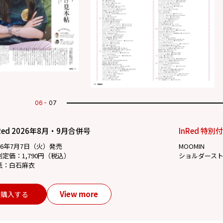
07
07
Red 2026年8月・9月合併号
InRed 特別
26年7月7日（火）発売
MOOMIN
別定価：1,790円（税込）
ショルダース
紙：白石麻衣
View more
購入する