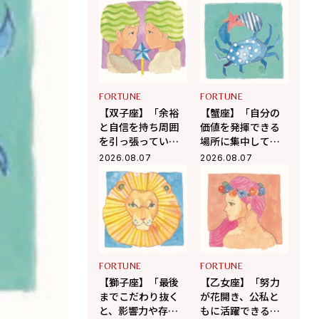
を呼ぶ12星座占い
幸運を呼ぶ12星座
（8/7～9/6）
占い（8/7～9/6）
FORTUNE
FORTUNE
【双子座】「余裕
【蟹座】「自分の
と自信を持ち周囲
価値を発揮できる
を引っ張ってい
場所に集中して」
く」杉浦エイトの
杉浦エイトの幸運
2026.08.07
2026.08.07
幸運を呼ぶ12星座
を呼ぶ12星座占い
占い（8/7～9/6）
（7/7～8/6）
FORTUNE
FORTUNE
【獅子座】「最後
【乙女座】「努力
までこだわり抜く
が花開き、公私と
と、影響力や存在
もに活躍できる絶