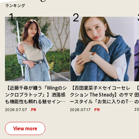
ランキング
【近藤千尋が纏う「Wingのシ
【百田夏菜子×セイコーセレ
【
ンクロブラトップ」】洒落感
クション The Steady】のサマ
も機能性も頼れる魅せインナ
ースタイル「お気に入りのTシ
ーで毎日を心地よくアプデ！
ャツと最高の時計と。」
演
PR
PR
20
2026.07.07
2026.07.17
View more