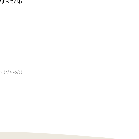
eですべてがわ
4/7～5/6）