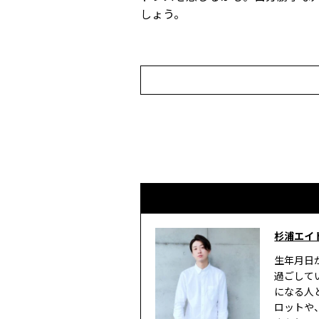
しょう。
杉浦エイ
生年月日
過ごして
になる人
ロットや