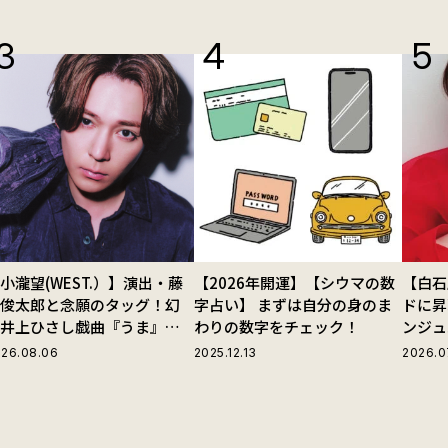
小瀧望(WEST.）】演出・藤
【2026年開運】【シウマの数
【白石
田俊太郎と念願のタッグ！幻
字占い】 まずは自分の身のま
ドに昇
の井上ひさし戯曲『うま』で
わりの数字をチェック！
ンジュ
じる“爽快な悪人”の魅力と
26.08.06
2025.12.13
2026.0
は