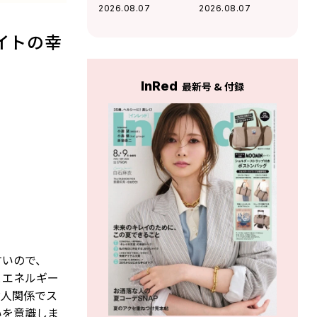
感が高まる」杉浦
好調な運気」杉浦
2026.08.07
2026.08.07
エイトの幸運を呼
エイトの幸運を呼
ぶ12星座占い（8/7
ぶ12星座占い（8/7
イトの幸
～9/6）
～9/6）
InRed
最新号 & 付録
すいので、
とエネルギー
対人関係でス
いを意識しま