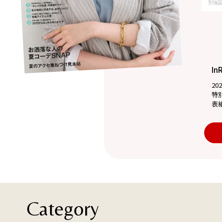
In
20
特
表
Category