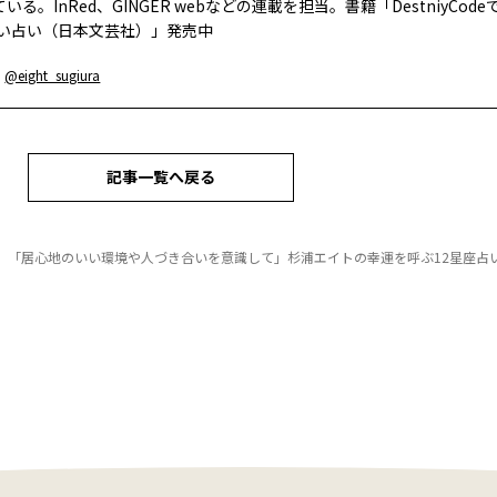
いる。InRed、GINGER webなどの連載を担当。書籍「DestniyCod
ゴい占い（日本文芸社）」発売中
：
@eight_sugiura
記事一覧へ戻る
】「居心地のいい環境や人づき合いを意識して」杉浦エイトの幸運を呼ぶ12星座占い（