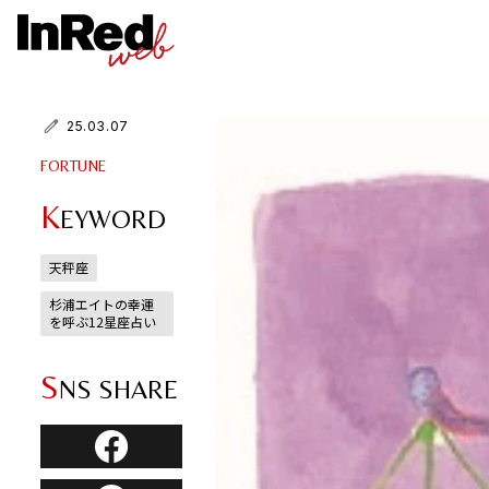
25.03.07
FORTUNE
K
EYWORD
天秤座
杉浦エイトの幸運
を呼ぶ12星座占い
S
NS SHARE