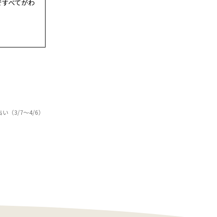
eですべてがわ
（3/7～4/6）