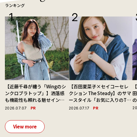
ランキング
【近藤千尋が纏う「Wingのシ
【百田夏菜子×セイコーセレ
【
ンクロブラトップ」】洒落感
クション The Steady】のサマ
も機能性も頼れる魅せインナ
ースタイル「お気に入りのTシ
ーで毎日を心地よくアプデ！
ャツと最高の時計と。」
演
PR
PR
20
2026.07.07
2026.07.17
View more