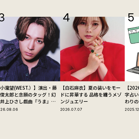
小瀧望(WEST.）】演出・藤
【白石麻衣】夏の装いをモー
【20
田俊太郎と念願のタッグ！幻
ドに昇華する 品格を纏うメゾ
字占い
の井上ひさし戯曲『うま』で
ンジュエリー
わりの
じる“爽快な悪人”の魅力と
26.08.06
2026.07.07
2025.12
は