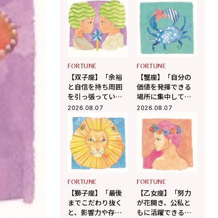
を呼ぶ12星座占い
幸運を呼ぶ12星座
（8/7～9/6）
占い（8/7～9/6）
FORTUNE
FORTUNE
【双子座】「余裕
【蟹座】「自分の
と自信を持ち周囲
価値を発揮できる
を引っ張ってい
場所に集中して」
く」杉浦エイトの
杉浦エイトの幸運
2026.08.07
2026.08.07
幸運を呼ぶ12星座
を呼ぶ12星座占い
占い（8/7～9/6）
（7/7～8/6）
FORTUNE
FORTUNE
【獅子座】「最後
【乙女座】「努力
までこだわり抜く
が花開き、公私と
と、影響力や存在
もに活躍できる絶