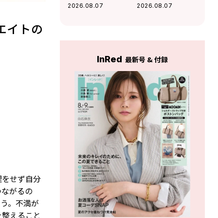
感が高まる」杉浦
好調な運気」杉浦
2026.08.07
2026.08.07
エイトの幸運を呼
エイトの幸運を呼
ぶ12星座占い（8/7
ぶ12星座占い（8/7
エイトの
～9/6）
～9/6）
InRed
最新号 & 付録
理をせず自分
つながるの
そう。不満が
を整えること