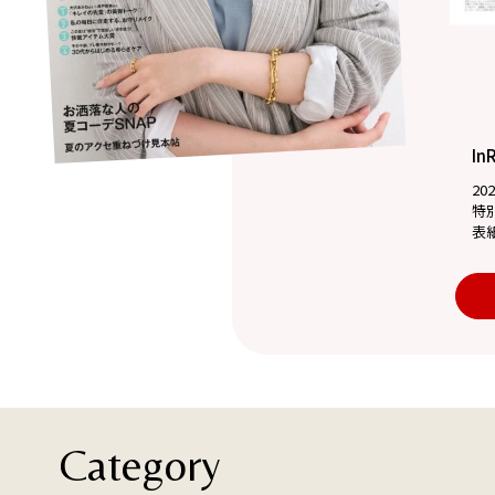
In
20
特
表
Category