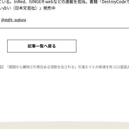
いる。InRed、GINGER webなどの連載を担当。書籍「DestniyCod
ゴい占い（日本文芸社）」発売中
：
@eight_sugiura
記事一覧へ戻る
座】「周囲から期待され責任ある役割を任される」杉浦エイトの幸運を呼ぶ12星座占い