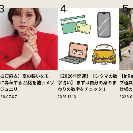
【白石麻衣】夏の装いをモー
【2026年開運】【シウマの数
【In
に昇華する 品格を纏うメゾ
字占い】 まずは自分の身のま
プ道具
ンジュエリー
わりの数字をチェック！
仕様の
ストラ
26.07.07
2025.12.13
2026.0
グ」が