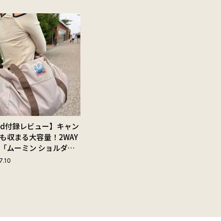
Red付録レビュー】キャン
も収まる大容量！2WAY
「ムーミン ショルダー
ップ付きボストンバッ
7.10
夏旅におすすめな理由