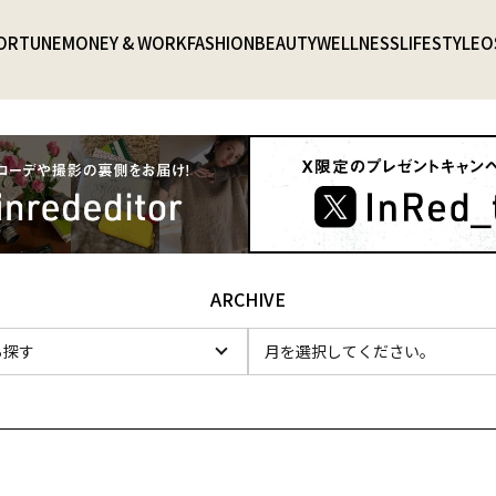
ORTUNE
MONEY & WORK
FASHION
BEAUTY
WELLNESS
LIFESTYLE
O
ARCHIVE