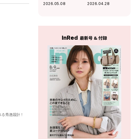
ザーズ“レッド”の
名品リュック＆厳
2026.05.08
2026.04.28
ぬいぐるみエコバ
選ギア
ッグが可愛すぎる
♡
InRed
最新号 & 付録
れる秀逸設計！