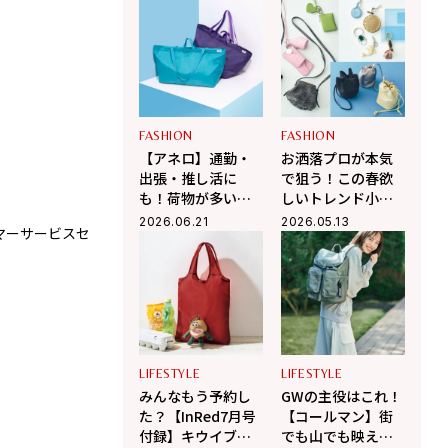
ミン ショルダース
ンバッグ付録
トラップ付きボス
トンバッグ」が夏
旅におすすめな理
由
FASHION
FASHION
【アネロ】通勤・
お洒落プロが本気
出張・推し活に
で狙う！この春欲
も！荷物が多い人
しいトレンド小物
ほど感動する“気の
３選
2026.06.21
2026.05.13
タマーサービスセ
バッグ 約［高さ32×幅24×マチ13 ㎝］ 各￥12,1
利きすぎ”な新作大
ンター）
容量バッグが凄す
ぎる
LIFESTYLE
LIFESTYLE
みんなもう予約し
GWの主役はこれ！
た？【InRed7月号
【コールマン】街
付録】キウイブラ
でも山でも映える