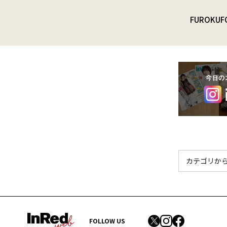
FUROKU
F
FOLLOW US