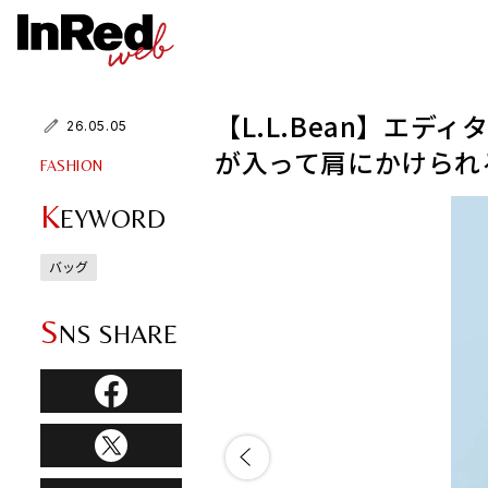
【L.L.Bean】エ
26.05.05
が入って肩にかけられ
FASHION
K
EYWORD
バッグ
S
NS SHARE