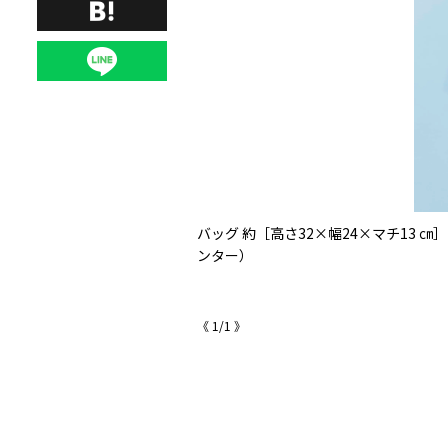
エル・ビーン カスタマーサービスセ
バッグ 約［高さ32×幅24×マチ13 
ンター）
《
1
/
1
》