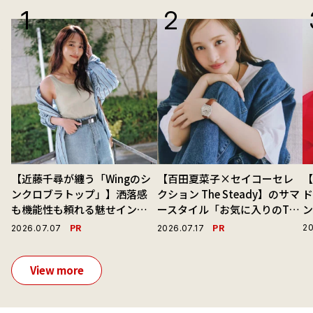
【近藤千尋が纏う「Wingのシ
【百田夏菜子×セイコーセレ
ンクロブラトップ」】洒落感
クション The Steady】のサマ
ド
も機能性も頼れる魅せインナ
ースタイル「お気に入りのTシ
ーで毎日を心地よくアプデ！
ャツと最高の時計と。」
PR
PR
20
2026.07.07
2026.07.17
View more