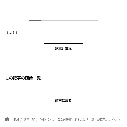
・
伸
ト
《
1
/
6
》
記事に戻る
この記事の画像一覧
記事に戻る
InRed
記事一覧
FASHION
【2026春夏】ボトムは「一癖」が正解。レイヤードで楽しむ巻きミニ＆1枚で映える柄スカート