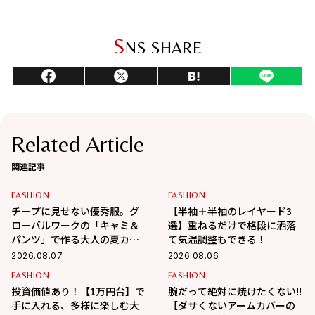
S
NS SHARE
Related Article
関連記事
FASHION
FASHION
チープに見せない優秀服。グ
【半袖＋半袖のレイヤード3
ローバルワークの「キャミ＆
選】重ねるだけで格段に洒落
パンツ」で作る大人の夏カジ
て気温調整もできる！
ュアル
2026.08.07
2026.08.06
FASHION
FASHION
投資価値あり！【1万円台】で
腕だって絶対に焼けたくない!!
手に入れる、多様に楽しむ大
【ダサくないアームカバーの