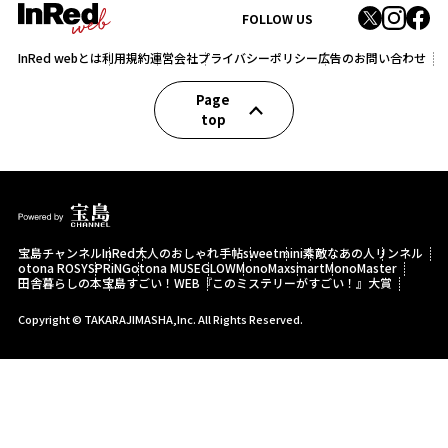
FOLLOW US
InRed webとは
利用規約
運営会社
プライバシーポリシー
広告のお問い合わせ
Page
top
宝島チャンネル
InRed
大人のおしゃれ手帖
sweet
mini
素敵なあの人
リンネル
otona ROSY
SPRiNG
otona MUSE
GLOW
MonoMax
smart
MonoMaster
田舎暮らしの本
宝島すごい！WEB
『このミステリーがすごい！』大賞
Copyright © TAKARAJIMASHA,Inc. All Rights Reserved.