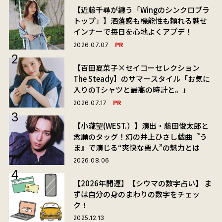
【近藤千尋が纏う「Wingのシンクロブラ
トップ」】洒落感も機能性も頼れる魅せ
インナーで毎日を心地よくアプデ！
PR
2026.07.07
【百田夏菜子×セイコーセレクション
The Steady】のサマースタイル「お気に
入りのTシャツと最高の時計と。」
PR
2026.07.17
【小瀧望(WEST.）】演出・藤田俊太郎と
念願のタッグ！幻の井上ひさし戯曲『う
ま』で演じる“爽快な悪人”の魅力とは
2026.08.06
【2026年開運】【シウマの数字占い】 ま
ずは自分の身のまわりの数字をチェッ
ク！
2025.12.13