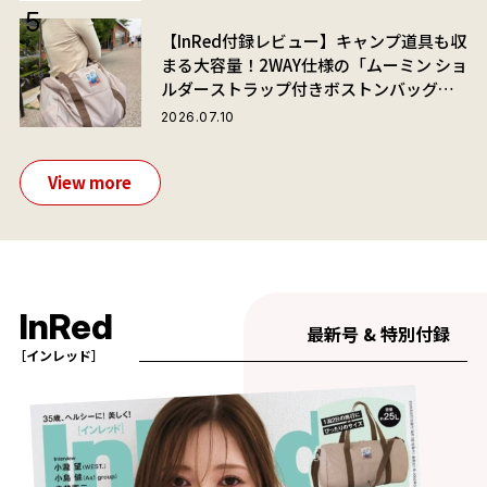
【InRed付録レビュー】キャンプ道具も収
まる大容量！2WAY仕様の「ムーミン ショ
ルダーストラップ付きボストンバッグ」
が夏旅におすすめな理由
2026.07.10
View more
InRed
最新号 & 特別付録
［インレッド］