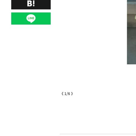
／ザラ カスタマーサービス）
《
1
/
6
》