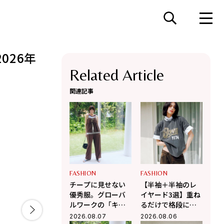
026年
Related Article
関連記事
FASHION
FASHION
チープに見せない
【半袖＋半袖のレ
優秀服。グローバ
イヤード3選】重ね
ルワークの「キャ
るだけで格段に洒
ミ＆パンツ」で作
落て気温調整もで
2026.08.07
2026.08.06