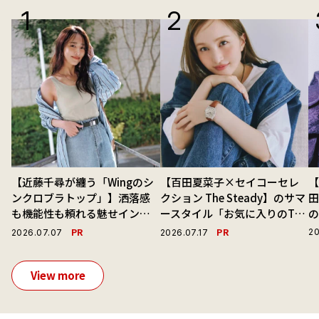
【近藤千尋が纏う「Wingのシ
【百田夏菜子×セイコーセレ
【
ンクロブラトップ」】洒落感
クション The Steady】のサマ
も機能性も頼れる魅せインナ
ースタイル「お気に入りのTシ
ーで毎日を心地よくアプデ！
ャツと最高の時計と。」
演
PR
PR
20
2026.07.07
2026.07.17
View more