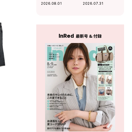
ムにもなるメガネ
を味方にする「コ
2026.08.01
2026.07.31
ケースがこの夏大
スパ機能服」
活躍の予感
InRed
最新号 & 付録