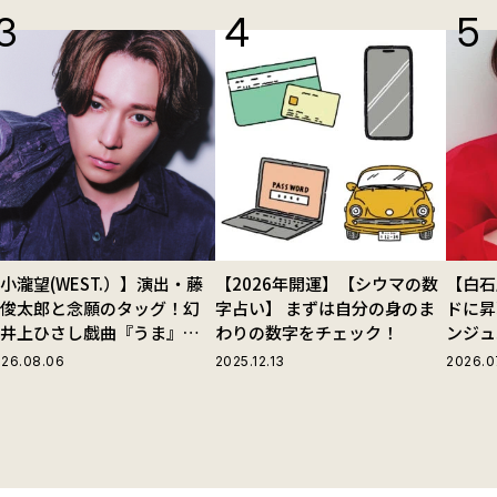
小瀧望(WEST.）】演出・藤
【2026年開運】【シウマの数
【白石
田俊太郎と念願のタッグ！幻
字占い】 まずは自分の身のま
ドに昇
の井上ひさし戯曲『うま』で
わりの数字をチェック！
ンジュ
じる“爽快な悪人”の魅力と
26.08.06
2025.12.13
2026.0
は