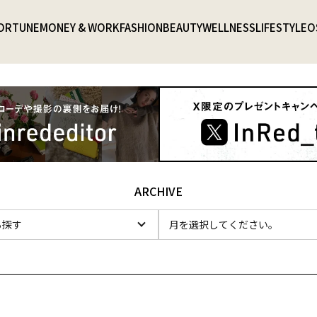
ORTUNE
MONEY & WORK
FASHION
BEAUTY
WELLNESS
LIFESTYLE
O
ARCHIVE