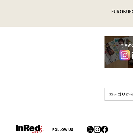
FUROKU
F
FOLLOW US