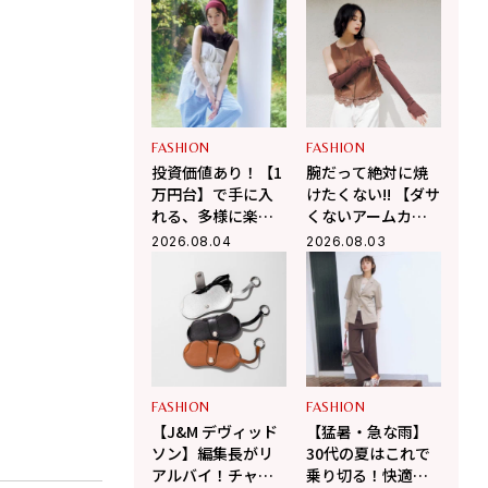
る大人の夏カジュ
きる！
アル
FASHION
FASHION
投資価値あり！【1
腕だって絶対に焼
万円台】で手に入
けたくない!! 【ダサ
れる、多様に楽し
くないアームカバ
む大人の「最旬シ
ーのコーデ術3選】
2026.08.04
2026.08.03
アーシャツ」
FASHION
FASHION
【J&M デヴィッド
【猛暑・急な雨】
ソン】編集長がリ
30代の夏はこれで
アルバイ！チャー
乗り切る！快適さ