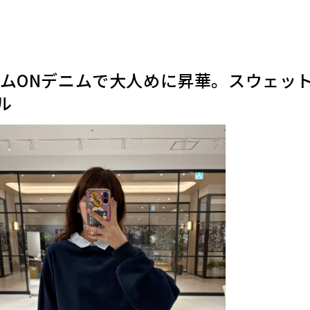
ニムONデニムで大人めに昇華。スウェッ
ル