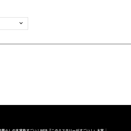
舎暮らしの本
宝島すごい！WEB
『このミステリーがすごい！』大賞