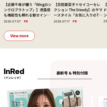
【近藤千尋が纏う「Wingのシ
【百田夏菜子×セイコーセレ
ンクロブラトップ」】洒落感
クション The Steady】のサマ
ド
も機能性も頼れる魅せインナ
ースタイル「お気に入りのTシ
ーで毎日を心地よくアプデ！
ャツと最高の時計と。」
PR
PR
20
2026.07.07
2026.07.17
View more
InRed
最新号 & 特別付録
［インレッド］