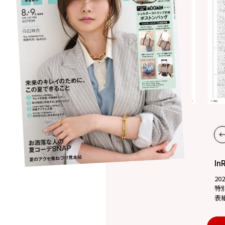
In
20
特
表