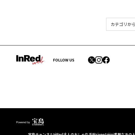
FOLLOW US
宝島チャンネル
InRed
大人のおしゃれ手帖
sweet
mini
素敵なあの