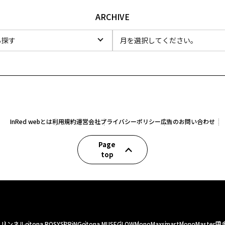
ARCHIVE
InRed webとは
利用規約
運営会社
プライバシーポリシー
広告のお問い合わせ
Page
top
人
リンネル
otona ROSY
SPRiNG
otona MUSE
GLOW
MonoMax
smart
MonoMaster
田