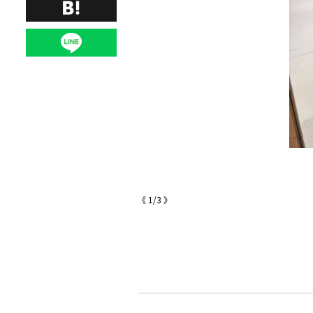
《
1
/
3
》