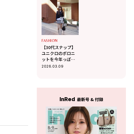
スイートカジュア
スカとあわせて韓
ル
国風スタイルに
FASHION
【30代スナップ】
ユニクロのポロニ
ットを今年っぽく
アレンジ！ 品よく
2026.03.09
まとめたレディな
着こなし
InRed
最新号 & 付録