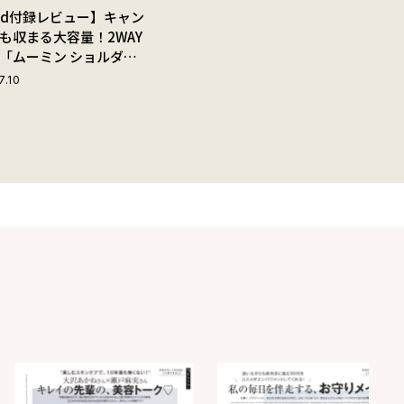
Red付録レビュー】キャン
も収まる大容量！2WAY
「ムーミン ショルダー
ップ付きボストンバッ
7.10
夏旅におすすめな理由