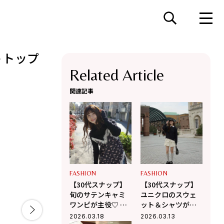
トトップ
Related Article
関連記事
FASHION
FASHION
【30代スナップ】
【30代スナップ】
旬のサテンキャミ
ユニクロのスウェ
ワンピが主役♡ デ
ット＆シャツが活
ニムパンツで作る
躍！ バルーンミニ
2026.03.18
2026.03.13