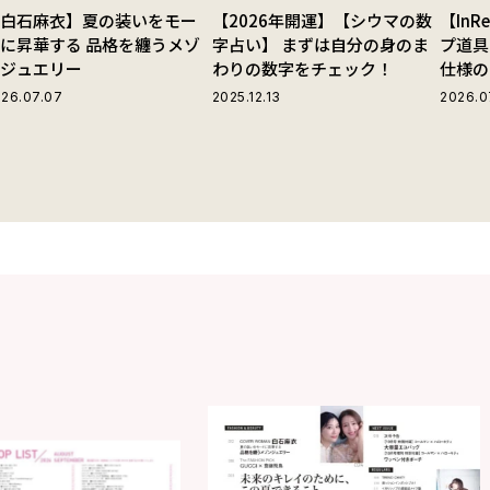
【白石麻衣】夏の装いをモー
【2026年開運】【シウマの数
【In
に昇華する 品格を纏うメゾ
字占い】 まずは自分の身のま
プ道具
ンジュエリー
わりの数字をチェック！
仕様の
ストラ
26.07.07
2025.12.13
2026.0
グ」が