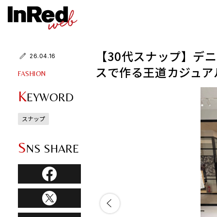
【30代スナップ】デ
26.04.16
スで作る王道カジュア
FASHION
K
EYWORD
スナップ
S
NS SHARE