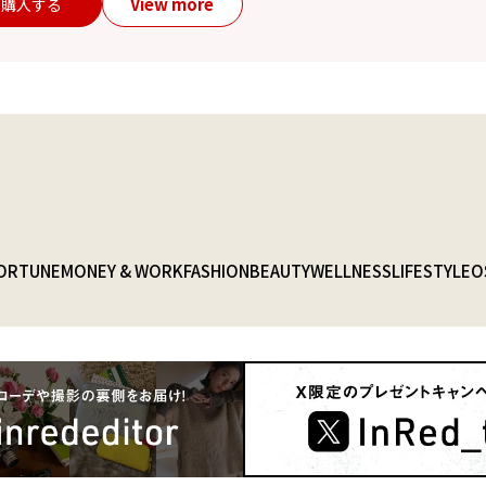
View more
購入する
ORTUNE
MONEY & WORK
FASHION
BEAUTY
WELLNESS
LIFESTYLE
O