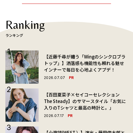
Ranking
ランキング
【近藤千尋が纏う「Wingのシンクロブラ
トップ」】洒落感も機能性も頼れる魅せ
インナーで毎日を心地よくアプデ！
PR
2026.07.07
【百田夏菜子×セイコーセレクション
The Steady】のサマースタイル「お気に
入りのTシャツと最高の時計と。」
PR
2026.07.17
【小瀧望(WEST.）】演出・藤田俊太郎と