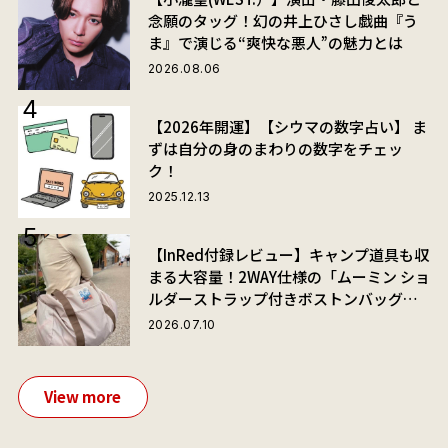
念願のタッグ！幻の井上ひさし戯曲『う
ま』で演じる“爽快な悪人”の魅力とは
2026.08.06
【2026年開運】【シウマの数字占い】 ま
ずは自分の身のまわりの数字をチェッ
ク！
2025.12.13
【InRed付録レビュー】キャンプ道具も収
まる大容量！2WAY仕様の「ムーミン ショ
ルダーストラップ付きボストンバッグ」
が夏旅におすすめな理由
2026.07.10
View more