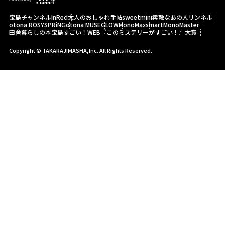
宝島チャンネル
InRed
大人のおしゃれ手帖
sweet
mini
素敵なあの人
リンネル
otona ROSY
SPRiNG
otona MUSE
GLOW
MonoMax
smart
MonoMaster
田舎暮らしの本
宝島すごい！WEB
『このミステリーがすごい！』大賞
Copyright © TAKARAJIMASHA,Inc. All Rights Reserved.