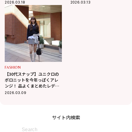
アル
韓国風スタイルに
2026.03.18
2026.03.13
FASHION
【30代スナップ】ユニクロの
ポロニットを今年っぽくアレ
ンジ！ 品よくまとめたレディ
な着こなし
2026.03.09
サイト内検索