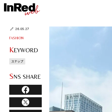
26.05.27
FASHION
K
EYWORD
スナップ
S
NS SHARE