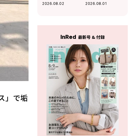
太めパンツで引き
ンクでキュートに
2026.08.02
2026.08.01
締め！大人の甘辛
仕上げたブラック
MIX最適解
コーデ
InRed
最新号 & 付録
ス」で垢