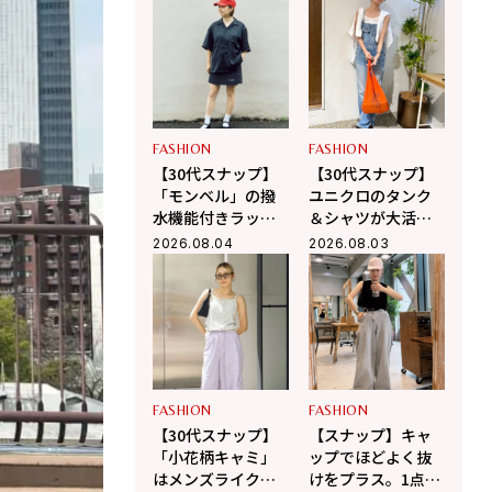
口に引き締めるバ
かに魅せる夏スタ
ランス学
イル
FASHION
FASHION
【30代スナップ】
【30代スナップ】
「モンベル」の撥
ユニクロのタンク
水機能付きラップ
＆シャツが大活
ショーツが主役！
躍！ デニムオーバ
2026.08.04
2026.08.03
レジャーにも最適
ーオールでラフに
なアクティブコー
まとめた真夏コー
デ
デ
FASHION
FASHION
【30代スナップ】
【スナップ】キャ
「小花柄キャミ」
ップでほどよく抜
はメンズライクな
けをプラス。1点ピ