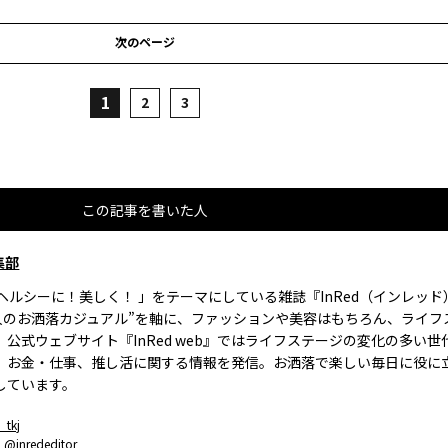
次のページ
1
2
3
この記事を書いた人
集部
、ヘルシーに！美しく！ 」をテーマにしている雑誌『InRed（インレッ
大人のお洒落カジュアル”を軸に、ファッションや美容はもちろん、ライフ
。公式ウェブサイト『InRed web』ではライフステージの変化の多い世
、お金・仕事、推し活に関する情報を発信。お洒落で楽しい毎日に役に
しています。
_tkj
：
@inrededitor