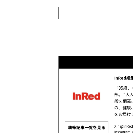
InRed編
「35歳
部。 “
般を網羅
の、健康
をお届け
X：
@InRed
執筆記事一覧を見る
Instagram