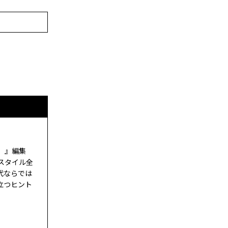
ド）』編集
スタイル全
代ならでは
立つヒント