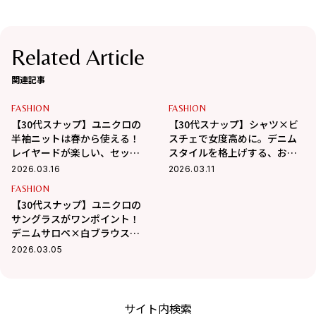
Related Article
関連記事
FASHION
FASHION
【30代スナップ】ユニクロの
【30代スナップ】シャツ×ビ
半袖ニットは春から使える！
スチェで女度高めに。デニム
レイヤードが楽しい、セット
スタイルを格上げする、お手
アップコーデ
本コーデ
2026.03.16
2026.03.11
FASHION
【30代スナップ】ユニクロの
サングラスがワンポイント！
デニムサロペ×白ブラウスで
春の装い
2026.03.05
サイト内検索