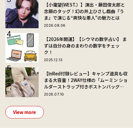
【小瀧望(WEST.）】演出・藤田俊太郎と
念願のタッグ！幻の井上ひさし戯曲『う
ま』で演じる“爽快な悪人”の魅力とは
2026.08.06
【2026年開運】【シウマの数字占い】 ま
ずは自分の身のまわりの数字をチェッ
ク！
2025.12.13
【InRed付録レビュー】キャンプ道具も収
まる大容量！2WAY仕様の「ムーミン ショ
ルダーストラップ付きボストンバッグ」
が夏旅におすすめな理由
2026.07.10
View more