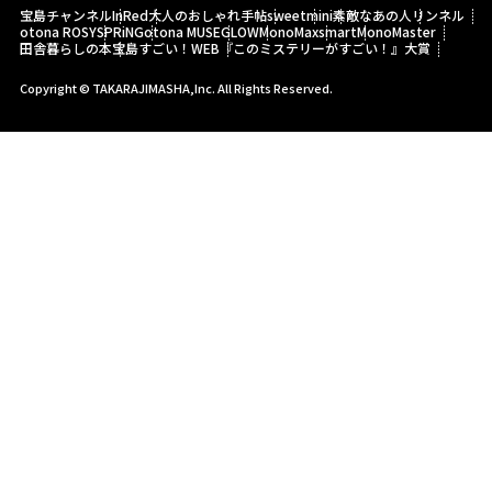
宝島チャンネル
InRed
大人のおしゃれ手帖
sweet
mini
素敵なあの人
リンネル
otona ROSY
SPRiNG
otona MUSE
GLOW
MonoMax
smart
MonoMaster
田舎暮らしの本
宝島すごい！WEB
『このミステリーがすごい！』大賞
Copyright © TAKARAJIMASHA,Inc. All Rights Reserved.