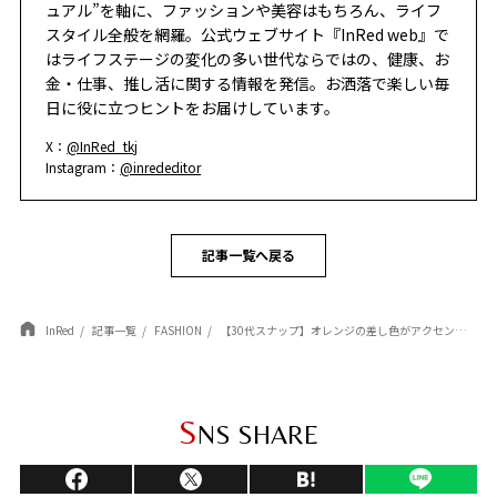
ュアル”を軸に、ファッションや美容はもちろん、ライフ
スタイル全般を網羅。公式ウェブサイト『InRed web』で
はライフステージの変化の多い世代ならではの、健康、お
金・仕事、推し活に関する情報を発信。お洒落で楽しい毎
日に役に立つヒントをお届けしています。
X：
@InRed_tkj
Instagram：
@inrededitor
記事一覧へ戻る
InRed
記事一覧
FASHION
【30代スナップ】オレンジの差し色がアクセント！一気にこなれる デニムのセットアップコーデ
S
NS SHARE