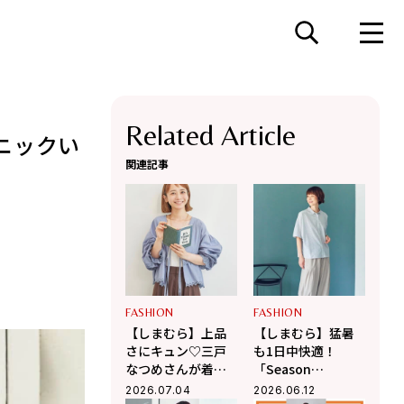
Related Article
ニックい
関連記事
FASHION
FASHION
【しまむら】上品
【しまむら】猛暑
さにキュン♡三戸
も1日中快適！
なつめさんが着こ
「Season
なす「シーズンリ
Reason」の遮熱＆
2026.07.04
2026.06.12