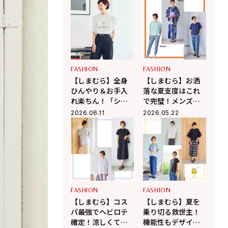
ーズン×マクミラ
冷感ボトムスが優
ン・アリス」大人
秀すぎて手放せな
の正解ルック
い【シーズン リー
ズン バイ リン アン
ド レッド】
FASHION
FASHION
【しまむら】全身
【しまむら】お洒
ひんやり＆お手入
落な夏支度はこれ
れ楽ちん！「シー
で完璧！メンズ服
ズン リーズン」の
から浴衣まで揃う
2026.06.11
2026.05.22
超機能服と、父の
「Season
日に贈りたいお洒
Reason」がコスパ
落コーデセット
最強で即買い必至
【Season Reason
【Season Reason
by Lin.&Red】
by Lin.&Red】
FASHION
FASHION
【しまむら】コス
【しまむら】夏を
パ最強でヘビロテ
乗り切る救世主！
確定！涼しくて上
機能性もデザイン