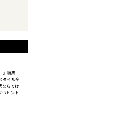
ド）』編集
スタイル全
代ならでは
立つヒント