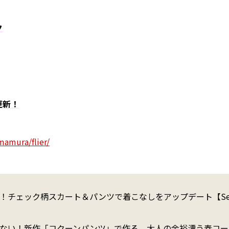
ク
更新！
mamura/flier/
！チェック柄スカート＆パンツで着こなしをアップデート【Sea
ない！新作「コクーンパンツ」で作る、大人の余裕漂う春コー