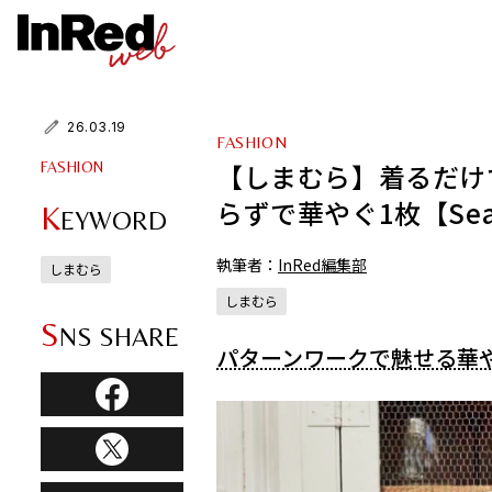
26.03.19
FASHION
【しまむら】着るだけ
FASHION
らずで華やぐ1枚【Season
K
EYWORD
執筆者：
InRed編集部
しまむら
しまむら
S
NS SHARE
パターンワークで魅せる華