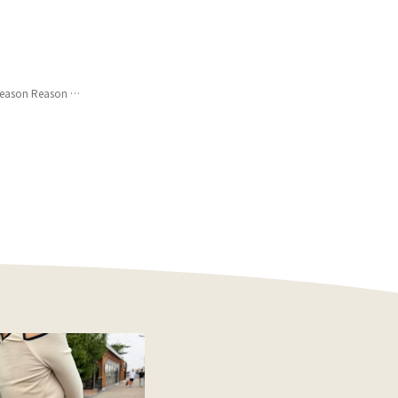
 Lin.&Red】