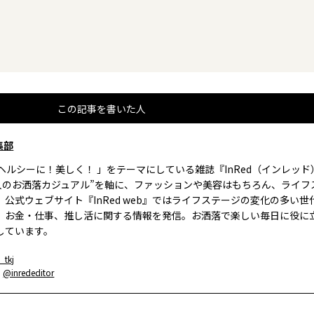
この記事を書いた人
集部
、ヘルシーに！美しく！ 」をテーマにしている雑誌『InRed（インレッ
大人のお洒落カジュアル”を軸に、ファッションや美容はもちろん、ライフ
。公式ウェブサイト『InRed web』ではライフステージの変化の多い世
、お金・仕事、推し活に関する情報を発信。お洒落で楽しい毎日に役に
しています。
_tkj
：
@inrededitor