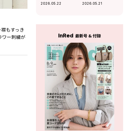
品に見える「最旬
も妥協しない「大
2026.05.22
2026.05.21
の冷感トップス＆
人の冷感トップ
シャツ」が優秀す
ス」が名品の予感
ぎる【Season
【Season
Reason by
Reason】
ー襟もすっき
Lin.&Red】
InRed
最新号 & 付録
ラワー刺繍が