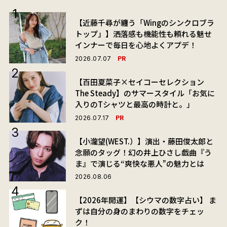
【近藤千尋が纏う「Wingのシンクロブラ
トップ」】洒落感も機能性も頼れる魅せ
インナーで毎日を心地よくアプデ！
PR
2026.07.07
【百田夏菜子×セイコーセレクション
The Steady】のサマースタイル「お気に
入りのTシャツと最高の時計と。」
PR
2026.07.17
【小瀧望(WEST.）】演出・藤田俊太郎と
念願のタッグ！幻の井上ひさし戯曲『う
ま』で演じる“爽快な悪人”の魅力とは
2026.08.06
【2026年開運】【シウマの数字占い】 ま
ずは自分の身のまわりの数字をチェッ
ク！