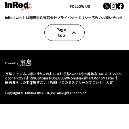
FOLLOW US
InRed webとは
利用規約
運営会社
プライバシーポリシー
広告のお問い合わせ
Page
top
宝島チャンネル
InRed
大人のおしゃれ手帖
sweet
mini
素敵なあの人
リンネル
otona ROSY
SPRiNG
otona MUSE
GLOW
MonoMax
smart
MonoMaster
田舎暮らしの本
宝島すごい！WEB
『このミステリーがすごい！』大賞
Copyright © TAKARAJIMASHA,Inc. All Rights Reserved.