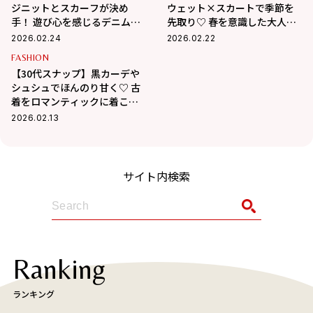
ジニットとスカーフが決め
ウェット×スカートで季節を
手！ 遊び心を感じるデニムコ
先取り♡ 春を意識した大人の
ーデ
カジュアルガーリー
2026.02.24
2026.02.22
FASHION
【30代スナップ】黒カーデや
シュシュでほんのり甘く♡ 古
着をロマンティックに着こな
す方法
2026.02.13
サイト内検索
Ranking
ランキング