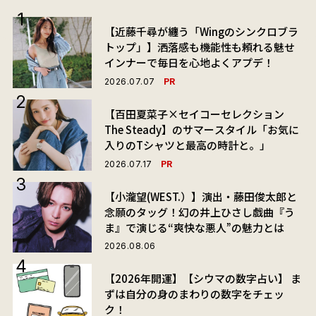
【近藤千尋が纏う「Wingのシンクロブラ
トップ」】洒落感も機能性も頼れる魅せ
インナーで毎日を心地よくアプデ！
PR
2026.07.07
【百田夏菜子×セイコーセレクション
The Steady】のサマースタイル「お気に
入りのTシャツと最高の時計と。」
PR
2026.07.17
【小瀧望(WEST.）】演出・藤田俊太郎と
念願のタッグ！幻の井上ひさし戯曲『う
ま』で演じる“爽快な悪人”の魅力とは
2026.08.06
【2026年開運】【シウマの数字占い】 ま
ずは自分の身のまわりの数字をチェッ
ク！