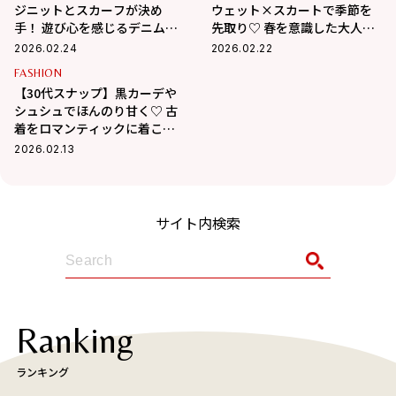
ジニットとスカーフが決め
ウェット×スカートで季節を
手！ 遊び心を感じるデニムコ
先取り♡ 春を意識した大人の
ーデ
カジュアルガーリー
2026.02.24
2026.02.22
FASHION
【30代スナップ】黒カーデや
シュシュでほんのり甘く♡ 古
着をロマンティックに着こな
す方法
2026.02.13
サイト内検索
Ranking
ランキング