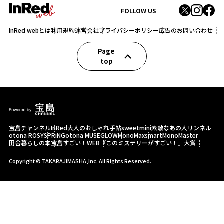
FOLLOW US
InRed webとは
利用規約
運営会社
プライバシーポリシー
広告のお問い合わせ
Page
top
宝島チャンネル
InRed
大人のおしゃれ手帖
sweet
mini
素敵なあの人
リンネル
otona ROSY
SPRiNG
otona MUSE
GLOW
MonoMax
smart
MonoMaster
田舎暮らしの本
宝島すごい！WEB
『このミステリーがすごい！』大賞
Copyright © TAKARAJIMASHA,Inc. All Rights Reserved.