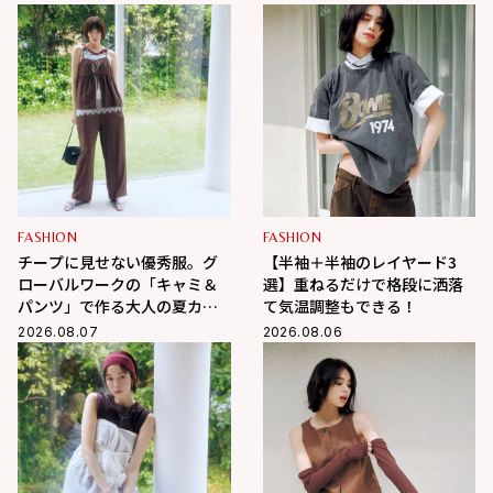
FASHION
FASHION
チープに見せない優秀服。グ
【半袖＋半袖のレイヤード3
ローバルワークの「キャミ＆
選】重ねるだけで格段に洒落
パンツ」で作る大人の夏カジ
て気温調整もできる！
ュアル
2026.08.07
2026.08.06