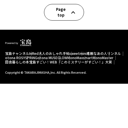
Page
top
宝島チャンネル
InRed
大人のおしゃれ手帖
sweet
mini
素敵なあの人
リンネル
otona ROSY
SPRiNG
otona MUSE
GLOW
MonoMax
smart
MonoMaster
田舎暮らしの本
宝島すごい！WEB
『このミステリーがすごい！』大賞
Copyright © TAKARAJIMASHA,Inc. All Rights Reserved.