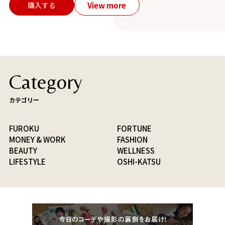
View more
購入する
Category
カテゴリー
FUROKU
FORTUNE
MONEY & WORK
FASHION
BEAUTY
WELLNESS
LIFESTYLE
OSHI-KATSU