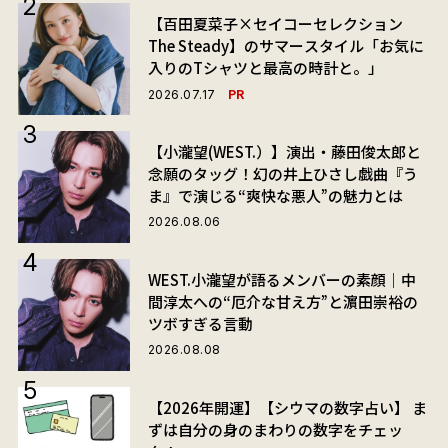
【百田夏菜子×セイコーセレクション
The Steady】のサマースタイル「お気に
入りのTシャツと最高の時計と。」
PR
2026.07.17
【小瀧望(WEST.）】演出・藤田俊太郎と
念願のタッグ！幻の井上ひさし戯曲『う
ま』で演じる“爽快な悪人”の魅力とは
2026.08.06
WEST.小瀧望が語るメンバーの素顔｜中
間淳太への“厄介な甘え方”と濵田崇裕の
ツボすぎる言動
2026.08.08
【2026年開運】【シウマの数字占い】 ま
ずは自分の身のまわりの数字をチェッ