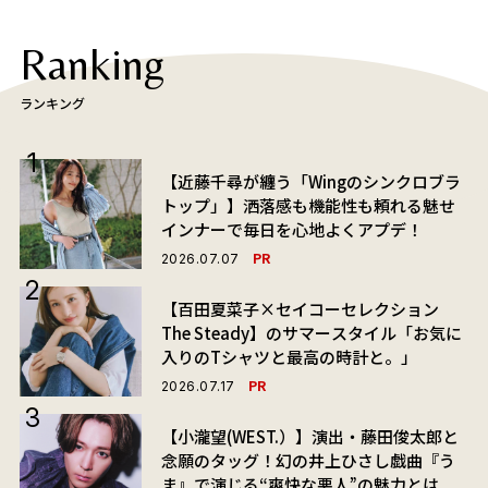
Ranking
ランキング
【近藤千尋が纏う「Wingのシンクロブラ
トップ」】洒落感も機能性も頼れる魅せ
インナーで毎日を心地よくアプデ！
PR
2026.07.07
【百田夏菜子×セイコーセレクション
The Steady】のサマースタイル「お気に
入りのTシャツと最高の時計と。」
PR
2026.07.17
【小瀧望(WEST.）】演出・藤田俊太郎と
念願のタッグ！幻の井上ひさし戯曲『う
ま』で演じる“爽快な悪人”の魅力とは