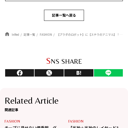
記事一覧へ戻る
InRed
記事一覧
FASHION
【プラダのロボット】に【ステラのアニマル】！ ポップなビジュアルに思わず笑顔♡
S
NS SHARE
Related Article
関連記事
FASHION
FASHION
チープに見せない優秀服。グ
【半袖＋半袖のレイヤード3