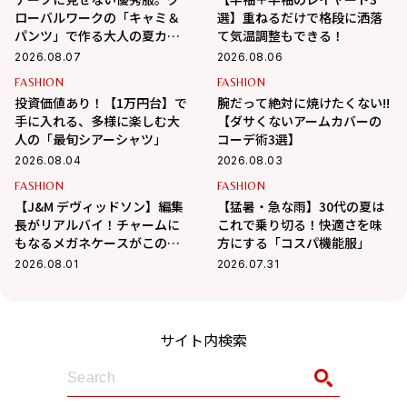
ローバルワークの「キャミ＆
選】重ねるだけで格段に洒落
パンツ」で作る大人の夏カジ
て気温調整もできる！
ュアル
2026.08.07
2026.08.06
FASHION
FASHION
投資価値あり！【1万円台】で
腕だって絶対に焼けたくない!!
手に入れる、多様に楽しむ大
【ダサくないアームカバーの
人の「最旬シアーシャツ」
コーデ術3選】
2026.08.04
2026.08.03
FASHION
FASHION
【J&M デヴィッドソン】編集
【猛暑・急な雨】30代の夏は
長がリアルバイ！チャームに
これで乗り切る！快適さを味
もなるメガネケースがこの夏
方にする「コスパ機能服」
大活躍の予感
2026.08.01
2026.07.31
サイト内検索