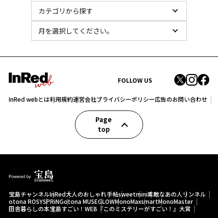
FOLLOW US
InRed webとは
利用規約
運営会社
プライバシーポリシー
広告のお問い合わせ
Page
top
宝島チャンネル
InRed
大人のおしゃれ手帖
sweet
mini
素敵なあの人
リンネル
otona ROSY
SPRiNG
otona MUSE
GLOW
MonoMax
smart
MonoMaster
田舎暮らしの本
宝島すごい！WEB
『このミステリーがすごい！』大賞