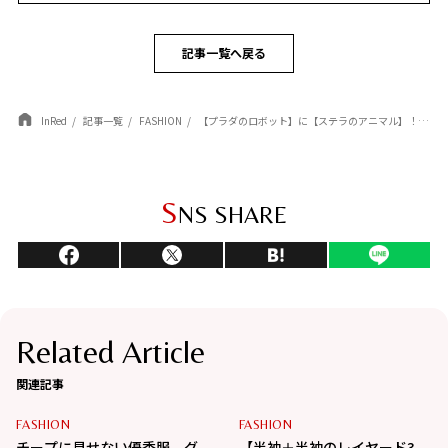
記事一覧へ戻る
InRed
記事一覧
FASHION
【プラダのロボット】に【ステラのアニマル】！ ポップなビジュアルに思わず笑顔♡
S
NS SHARE
Related Article
関連記事
FASHION
FASHION
チープに見せない優秀服。グ
【半袖＋半袖のレイヤード3