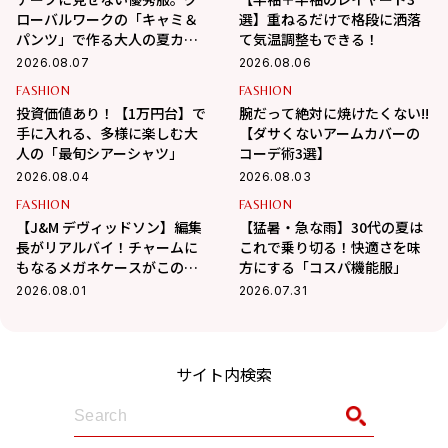
ローバルワークの「キャミ＆
選】重ねるだけで格段に洒落
パンツ」で作る大人の夏カジ
て気温調整もできる！
ュアル
2026.08.07
2026.08.06
FASHION
FASHION
投資価値あり！【1万円台】で
腕だって絶対に焼けたくない!!
手に入れる、多様に楽しむ大
【ダサくないアームカバーの
人の「最旬シアーシャツ」
コーデ術3選】
2026.08.04
2026.08.03
FASHION
FASHION
【J&M デヴィッドソン】編集
【猛暑・急な雨】30代の夏は
長がリアルバイ！チャームに
これで乗り切る！快適さを味
もなるメガネケースがこの夏
方にする「コスパ機能服」
大活躍の予感
2026.08.01
2026.07.31
サイト内検索