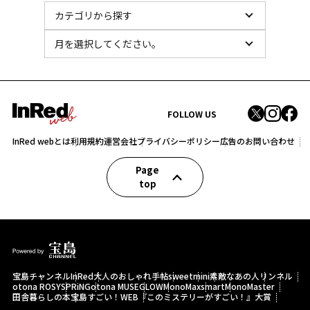
FOLLOW US
InRed webとは
利用規約
運営会社
プライバシーポリシー
広告のお問い合わせ
Page
top
宝島チャンネル
InRed
大人のおしゃれ手帖
sweet
mini
素敵なあの人
リンネル
otona ROSY
SPRiNG
otona MUSE
GLOW
MonoMax
smart
MonoMaster
田舎暮らしの本
宝島すごい！WEB
『このミステリーがすごい！』大賞