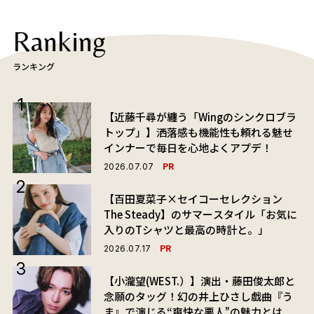
Ranking
ランキング
【近藤千尋が纏う「Wingのシンクロブラ
トップ」】洒落感も機能性も頼れる魅せ
インナーで毎日を心地よくアプデ！
PR
2026.07.07
【百田夏菜子×セイコーセレクション
The Steady】のサマースタイル「お気に
入りのTシャツと最高の時計と。」
PR
2026.07.17
【小瀧望(WEST.）】演出・藤田俊太郎と
念願のタッグ！幻の井上ひさし戯曲『う
ま』で演じる“爽快な悪人”の魅力とは