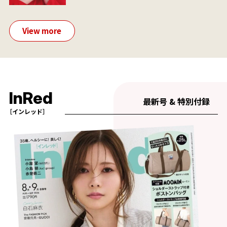
View more
InRed
最新号 & 特別付録
［インレッド］