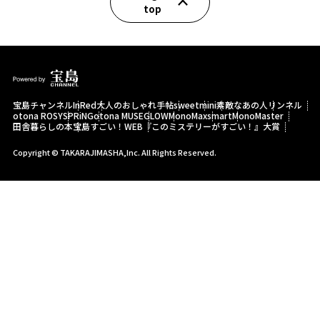
top
宝島チャンネル
InRed
大人のおしゃれ手帖
sweet
mini
素敵なあの人
リンネル
otona ROSY
SPRiNG
otona MUSE
GLOW
MonoMax
smart
MonoMaster
田舎暮らしの本
宝島すごい！WEB
『このミステリーがすごい！』大賞
Copyright © TAKARAJIMASHA,Inc. All Rights Reserved.