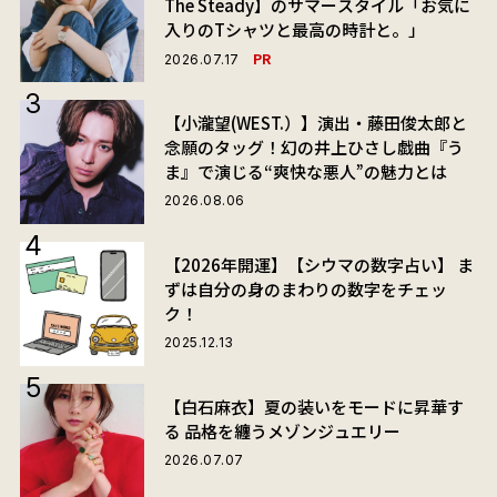
The Steady】のサマースタイル「お気に
入りのTシャツと最高の時計と。」
PR
2026.07.17
【小瀧望(WEST.）】演出・藤田俊太郎と
念願のタッグ！幻の井上ひさし戯曲『う
ま』で演じる“爽快な悪人”の魅力とは
2026.08.06
【2026年開運】【シウマの数字占い】 ま
ずは自分の身のまわりの数字をチェッ
ク！
2025.12.13
【白石麻衣】夏の装いをモードに昇華す
る 品格を纏うメゾンジュエリー
2026.07.07