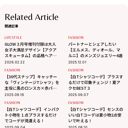
Related Article
関連記事
LIFESTYLE
FASHION
GLOW３月号増刊付録は大人
パートナーとシェアしたい
女子大満足デザイン【アクア
【エルメス、ディオール、マ
スキュータム】の品格ヘアア
ルニ】のメンズジュエリー4選
クセ2点セット！｜ 読者代表4
2026.02.22
2025.12.01
人のリアルな使い方は？
FASHION
FASHION
【30代スナップ】キャッチー
【白Tシャツコーデ】プラスす
な「ヴィンテージTシャツ」を
るだけで印象チェンジ！夏ア
主役に黒のロンスカ×赤パン
クセBEST３
プスでレディな着こなしに
2025.09.16
2025.09.07
FASHION
FASHION
【白Tシャツコーデ】インパク
【白Tシャツコーデ】センスの
ト小物を１点プラスするだけ
いい白Tコーデは夏小物2点使
でコーデが見違える！
いで叶える！
2025.09.04
2025.08.10