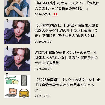
The Steady】のサマースタイル「お気に
入りのTシャツと最高の時計と。」
PR
2026.07.17
【小瀧望(WEST.）】演出・藤田俊太郎と
念願のタッグ！幻の井上ひさし戯曲『う
ま』で演じる“爽快な悪人”の魅力とは
2026.08.06
WEST.小瀧望が語るメンバーの素顔｜中
間淳太への“厄介な甘え方”と濵田崇裕の
ツボすぎる言動
2026.08.08
【2026年開運】【シウマの数字占い】 ま
ずは自分の身のまわりの数字をチェッ
ク！
2025.12.13