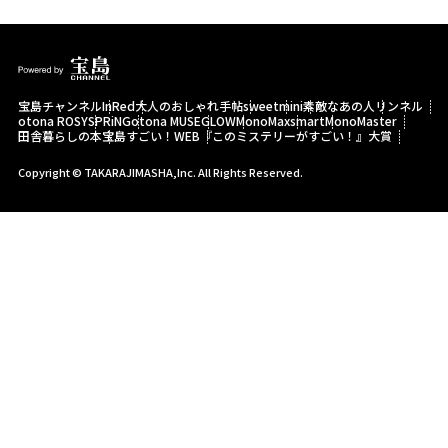
宝島チャンネル
InRed
大人のおしゃれ手帖
sweet
mini
素敵なあの人
リンネル
otona ROSY
SPRiNG
otona MUSE
GLOW
MonoMax
smart
MonoMaster
田舎暮らしの本
宝島すごい！WEB
『このミステリーがすごい！』大賞
Copyright © TAKARAJIMASHA,Inc. All Rights Reserved.