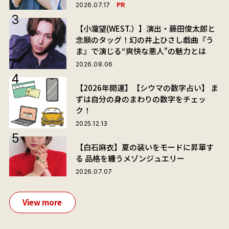
PR
2026.07.17
【小瀧望(WEST.）】演出・藤田俊太郎と
念願のタッグ！幻の井上ひさし戯曲『う
ま』で演じる“爽快な悪人”の魅力とは
2026.08.06
【2026年開運】【シウマの数字占い】 ま
ずは自分の身のまわりの数字をチェッ
ク！
2025.12.13
【白石麻衣】夏の装いをモードに昇華す
る 品格を纏うメゾンジュエリー
2026.07.07
View more