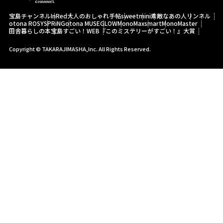
宝島チャンネル
InRed
大人のおしゃれ手帖
sweet
mini
素敵なあの人
リンネル
otona ROSY
SPRiNG
otona MUSE
GLOW
MonoMax
smart
MonoMaster
田舎暮らしの本
宝島すごい！WEB
『このミステリーがすごい！』大賞
Copyright © TAKARAJIMASHA,Inc. All Rights Reserved.