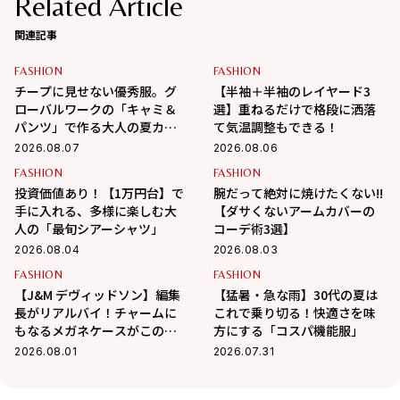
Related Article
関連記事
FASHION
FASHION
チープに見せない優秀服。グ
【半袖＋半袖のレイヤード3
ローバルワークの「キャミ＆
選】重ねるだけで格段に洒落
パンツ」で作る大人の夏カジ
て気温調整もできる！
ュアル
2026.08.07
2026.08.06
FASHION
FASHION
投資価値あり！【1万円台】で
腕だって絶対に焼けたくない!!
手に入れる、多様に楽しむ大
【ダサくないアームカバーの
人の「最旬シアーシャツ」
コーデ術3選】
2026.08.04
2026.08.03
FASHION
FASHION
【J&M デヴィッドソン】編集
【猛暑・急な雨】30代の夏は
長がリアルバイ！チャームに
これで乗り切る！快適さを味
もなるメガネケースがこの夏
方にする「コスパ機能服」
大活躍の予感
2026.08.01
2026.07.31